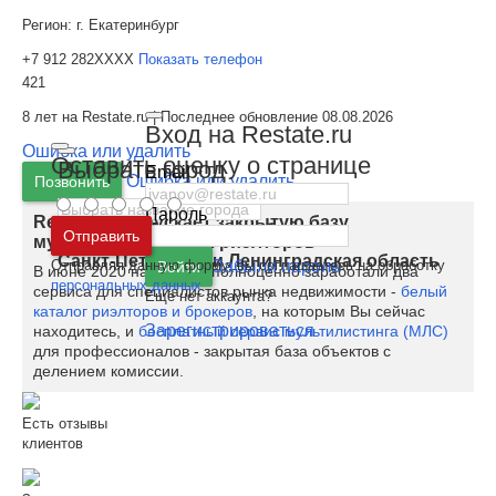
Регион:
г. Екатеринбург
+7 912 282XXXX
Показать телефон
421
8 лет на Restate.ru | Последнее обновление 08.08.2026
Вход на Restate.ru
Ошибка или удалить
Оставить оценку о странице
Выбрать город
Email
Ошибка или удалить
Позвонить
Пароль
Restate.ru запускает закрытую базу
Москва
и
Московская область
Отправить
мультилистинга для риэлторов
Санкт-Петербург
и
Ленинградская область
Отправляя данную форму, вы соглашаетесь на обработку
Забыли пароль
Войти
В июне 2020 на Restate полноценно заработали два
персональных данных
сервиса для специалистов рынка недвижимости -
белый
Ещё нет аккаунта?
каталог риэлторов и брокеров
, на которым Вы сейчас
Зарегистрироваться
находитесь, и
бесплатный сервис мультилистинга (МЛС)
для профессионалов - закрытая база объектов с
делением комиссии.
Есть отзывы
клиентов