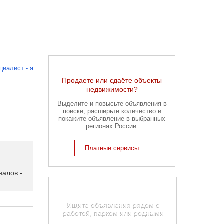
циалист - я
Продаете или сдаёте объекты
недвижимости?
Выделите и повысьте объявления в
поиске, расширьте количество и
покажите объявление в выбранных
регионах России.
Платные сервисы
алов -
Карта недвижимости
Екатеринбурга
Ищите объявления рядом с
работой, парком или родными