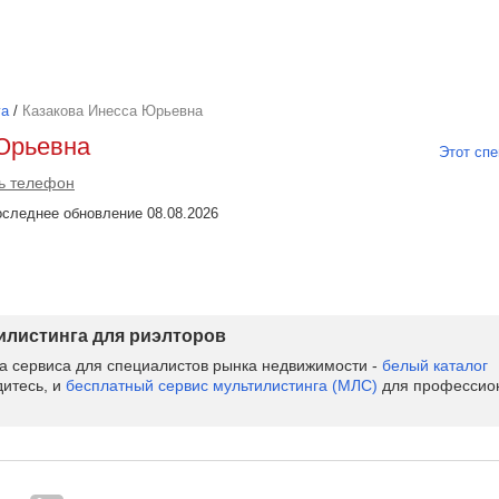
га
/
Казакова Инесса Юрьевна
Юрьевна
Этот спе
ь телефон
 Последнее обновление 08.08.2026
тилистинга для риэлторов
ва сервиса для специалистов рынка недвижимости -
белый каталог
дитесь, и
бесплатный сервис мультилистинга (МЛС)
для профессион