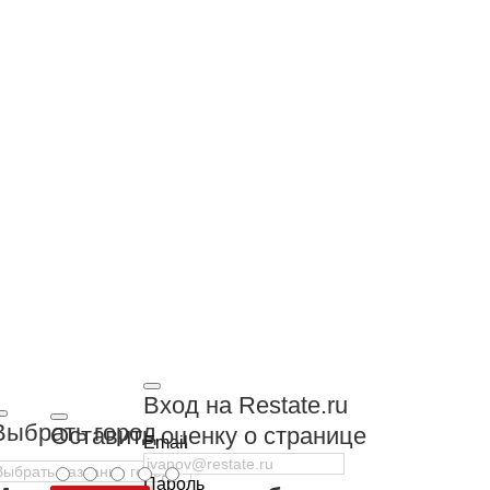
Вход на Restate.ru
Выбрать город
Оставить оценку о странице
Email
Пароль