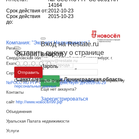
14164
Срок действия от:
2012-10-23
Срок действия
2015-10-23
до:
Вход на Restate.ru
Компания: "Эксперт Недвижимость"
Регион
Оставить оценку о странице
Выбрать город
Email
Свердловская область, Городской округ Екатеринбург, г.
Екатеринбург
Пароль
Москва
и
Московская область
Отправить
Сертификат
Санкт-Петербург
и
Ленинградская область
Отправляя данную форму, вы соглашаетесь на обработку
Забыли пароль
Войти
№РОСС RU РГР ОС 66 961 действует до 2015-06-29
персональных данных
Ещё нет аккаунта?
Контакты
Зарегистрироваться
сайт
http://www.новосёл99.рф
Объединения
Уральская Палата недвижимости
Услуги