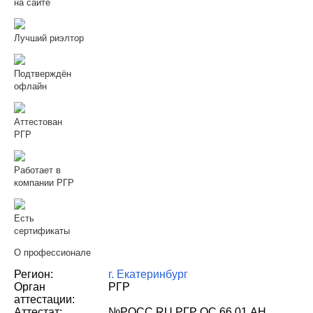
на сайте
Лучший риэлтор
Подтверждён
офлайн
Аттестован
РГР
Работает в
компании РГР
Есть
сертификаты
О профессионале
Регион:
г. Екатеринбург
Орган
РГР
аттестации:
Аттестат:
№РОСС RU РГР ОС 66.01 АН