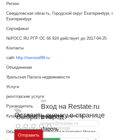
Регион
Свердловская область, Городской округ Екатеринбург, г.
Екатеринбург
Сертификат
№РОСС RU РГР ОС 66 924 действует до 2017-04-25
Контакты
сайт
http://novosel99.ru
Объединения
Уральская Палата недвижимости
Услуги
риэлторские услуги
Вход на Restate.ru
Руководитель
Оставить оценку о странице
Выбрать город
Кущак Дмитрий Валентинович, директор
Email
Пароль
Объявления профессионала Кузнецова Нелли
Москва
и
Московская область
Отправить