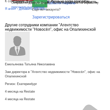
К сожалению, у агента нет объектов на сайте Restate.ru
Санкт-Петербург
и
Ленинградская область
Отправляя данную форму, вы соглашаетесь на обработку
Забыли пароль
Войти
персональных данных
Я агент - Добавить объекты
Ещё нет аккаунта?
Зарегистрироваться
Другие сотрудники компании "Агентство
недвижимости "Новосёл", офис на Опалихинской
Емельянова Татьяна Николаевна
Зам.директора в "Агентство недвижимости "Новосёл", офис на
Опалихинской
Регион:
Екатеринбург
4 месяца на Restate
4 месяца на Restate