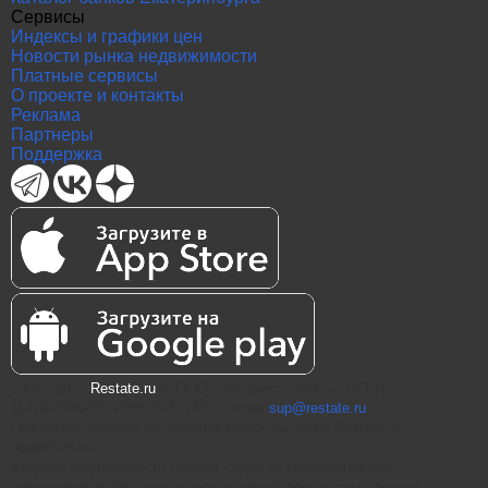
Сервисы
Индексы и графики цен
Новости рынка недвижимости
Платные сервисы
О проекте и контакты
Реклама
Партнеры
Поддержка
2004—2026
Restate.ru
® ООО "Интернет проекты" ОГРН
1147847086870 ИНН 7811574827, email
sup@restate.ru
При использовании материалов гиперссылка на Restate.ru
обязательна.
Витрина недвижимости Restate - одна из крупнейших баз
недвижимости России и агрегатор новостроек и предложений