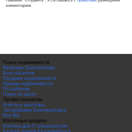
Нажимая "Отправить", я соглашаюсь с
правилами
размещения
комментариев
Поиск недвижимости
Квартиры Екатеринбург
База объектов
Продажа недвижимости
Аренда недвижимости
По районам
Поиск по карте
Профессионалам
Агенты и риэлторы
Застройщики Екатеринбурга
Все ЖК
Ипотечные кредиты
Ипотека для IT-специалистов
Каталог банков Екатеринбурга