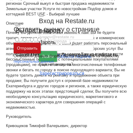
регионах Срочный выкуп и быстрая продажа недвижимости
Земельные участки Услуги по новостройкам Подбор домов и
коттеджей BEST USE - Выбирай лучшее
Вход на Restate.ru
Описание
Оставить оценку о странице
Выбрать город
Email
Почему Вы должны обратиться именно к нам! Вы не будете
тратить время на самостоятельный поиск жилых и коммерческих
Пароль
объектов недвижимости, т.к. с вами будет работать персональный
Москва
и
Московская область
Отправить
агент, который предоставит полный пакет риэлторских услуг Вы
получите гарантию безопасности сделки Вам не придется вести
Санкт-Петербург
и
Ленинградская область
Отправляя данную форму, вы соглашаетесь на обработку
Забыли пароль
Войти
бессмысленные переговоры с потенциальными покупателями
персональных данных
Ещё нет аккаунта?
(продавцами), не нужно отвечать на многочисленные телефонные
звонки и бегать по городу в поиске подходящего варианта; Вы не
Зарегистрироваться
будете тратить деньги на рекламу и продвижение объекта при
продаже; Вы получите доступ к огромной базе недвижимости
Екатеринбурга и других городов и регионов, а также юридическую
поддержку на всех этапах предстоящей сделки; Вы получите всю
необходимую консультацию юридического, маркетингового и
экономического характера для совершения операций с
недвижимостью.
Руководитель
Кривощеков Тимофей Валерьевич, директор