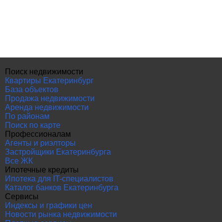
Поиск недвижимости
Квартиры Екатеринбург
База объектов
Продажа недвижимости
Аренда недвижимости
По районам
Поиск по карте
Профессионалам
Агенты и риэлторы
Застройщики Екатеринбурга
Все ЖК
Ипотечные кредиты
Ипотека для IT-специалистов
Каталог банков Екатеринбурга
Сервисы
Индексы и графики цен
Новости рынка недвижимости