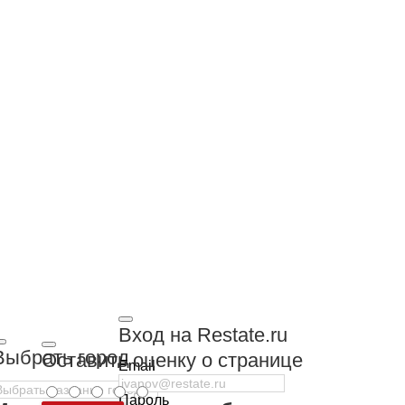
Вход на Restate.ru
Выбрать город
Оставить оценку о странице
Email
Пароль