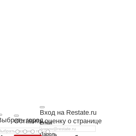
Вход на Restate.ru
Выбрать город
Оставить оценку о странице
Email
Пароль