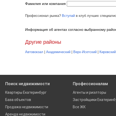
Фамилия или компания
Профессионал рынка?
Вступай
в клуб лучших специалис
Информация об агентах согласно выбранному району
Другие районы
Автовокзал
|
Академический
|
Верх-Исетский
|
Кировский
Поиск недвижимости
Профессионалам
Квартиры Екатеринбург
Агенты и риэлторы
База объектов
Застройщики Екатеринб
Продажа недвижимости
Все ЖК
Аренда недвижимости