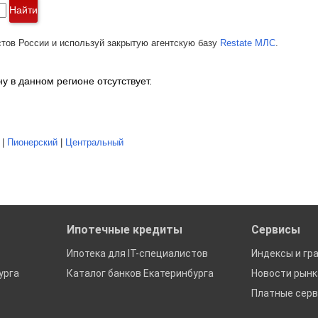
Найти
тов России и используй закрытую агентскую базу
Restate МЛС
.
 в данном регионе отсутствует.
|
Пионерский
|
Центральный
Ипотечные кредиты
Сервисы
Ипотека для IT-специалистов
Индексы и гр
урга
Каталог банков Екатеринбурга
Новости рын
Платные сер