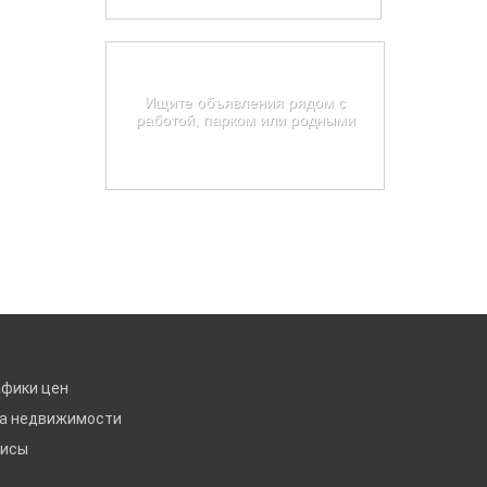
Карта недвижимости
Екатеринбурга
Ищите объявления рядом с
работой, парком или родными
Найти на карте
афики цен
ка недвижимости
висы