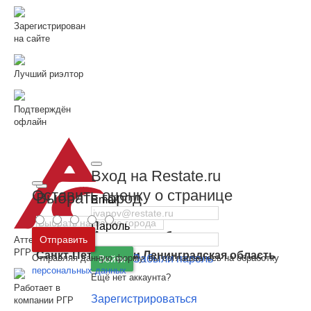
Зарегистрирован
на сайте
Лучший риэлтор
Подтверждён
офлайн
Вход на Restate.ru
Оставить оценку о странице
Выбрать город
Email
Пароль
Москва
и
Московская область
Отправить
Аттестован
РГР
Санкт-Петербург
и
Ленинградская область
Отправляя данную форму, вы соглашаетесь на обработку
Забыли пароль
Войти
персональных данных
Ещё нет аккаунта?
Работает в
Зарегистрироваться
компании РГР