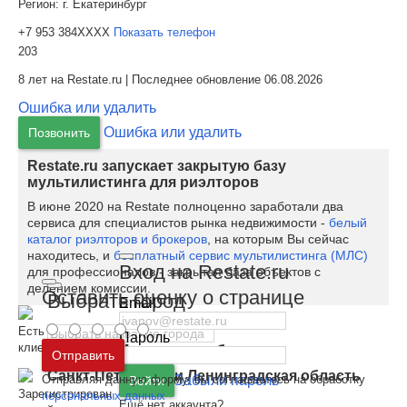
Регион:
г. Екатеринбург
+7 953 384XXXX
Показать телефон
203
8 лет на Restate.ru | Последнее обновление 06.08.2026
Ошибка или удалить
Ошибка или удалить
Позвонить
Restate.ru запускает закрытую базу
мультилистинга для риэлторов
В июне 2020 на Restate полноценно заработали два
сервиса для специалистов рынка недвижимости -
белый
каталог риэлторов и брокеров
, на которым Вы сейчас
находитесь, и
бесплатный сервис мультилистинга (МЛС)
Вход на Restate.ru
для профессионалов - закрытая база объектов с
делением комиссии.
Оставить оценку о странице
Выбрать город
Email
Есть отзывы
Пароль
клиентов
Москва
и
Московская область
Отправить
Санкт-Петербург
и
Ленинградская область
Отправляя данную форму, вы соглашаетесь на обработку
Забыли пароль
Войти
Зарегистрирован
персональных данных
Ещё нет аккаунта?