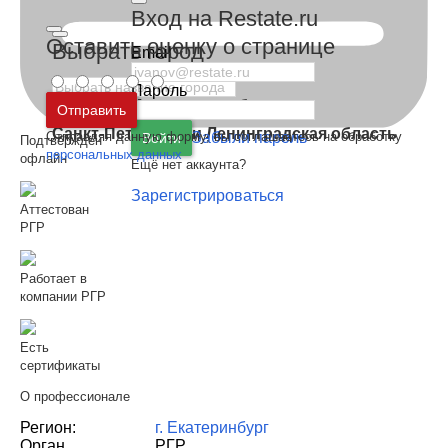
Вход на Restate.ru
Оставить оценку о странице
Выбрать город
Email
Пароль
Москва
и
Московская область
Отправить
Санкт-Петербург
и
Ленинградская область
Отправляя данную форму, вы соглашаетесь на обработку
Забыли пароль
Войти
Подтверждён
персональных данных
офлайн
Ещё нет аккаунта?
Зарегистрироваться
Аттестован
РГР
Работает в
компании РГР
Есть
сертификаты
О профессионале
Регион:
г. Екатеринбург
Орган
РГР