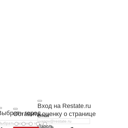
Вход на Restate.ru
Выбрать город
Оставить оценку о странице
Email
Пароль