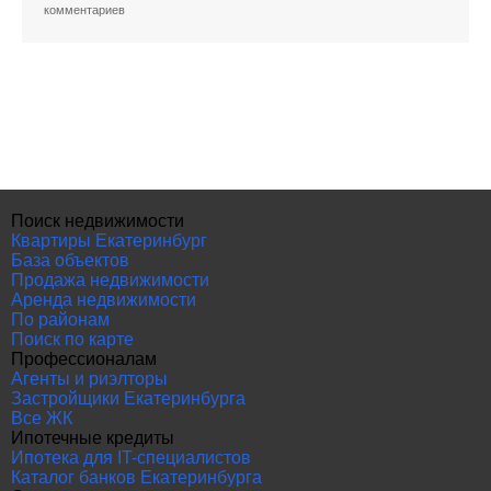
комментариев
Поиск недвижимости
Квартиры Екатеринбург
База объектов
Продажа недвижимости
Аренда недвижимости
По районам
Поиск по карте
Профессионалам
Агенты и риэлторы
Застройщики Екатеринбурга
Все ЖК
Ипотечные кредиты
Ипотека для IT-специалистов
Каталог банков Екатеринбурга