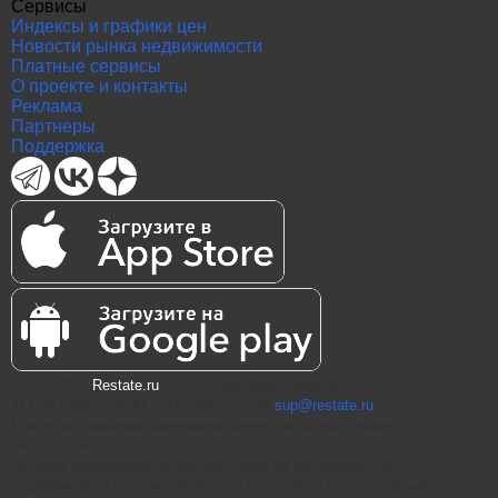
Сервисы
Индексы и графики цен
Новости рынка недвижимости
Платные сервисы
О проекте и контакты
Реклама
Партнеры
Поддержка
2004—2026
Restate.ru
® ООО "Интернет проекты" ОГРН
1147847086870 ИНН 7811574827, email
sup@restate.ru
При использовании материалов гиперссылка на Restate.ru
обязательна.
Витрина недвижимости Restate - одна из крупнейших баз
недвижимости России и агрегатор новостроек и предложений