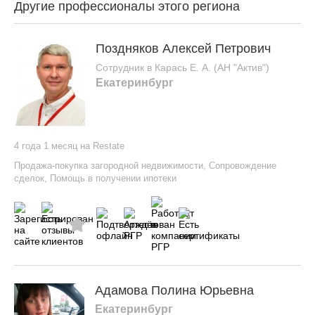
Другие профессионалы этого региона
Поздняков Алексей Петрович
Сотрудник в Карась Е. А. (АН "Актив")
Екатеринбург
4 года 1 месяц на Restate
Продажа-покупка загородной недвижимости
,
Сопровождение
сделок
,
Помощь в получении ипотеки
Адамова Полина Юрьевна
Екатеринбург