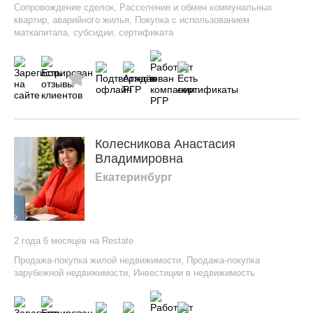
Сопровождение сделок
,
Расселение и обмен коммунальных
квартир, аварийного жилья
,
Покупка с использованием
маткапитала, субсидии, сертификата
Колесникова Анастасия
Владимировна
Екатеринбург
2 года 6 месяцев на Restate
Продажа-покупка жилой недвижимости
,
Продажа-покупка
зарубежной недвижимости
,
Инвестиции в недвижимость