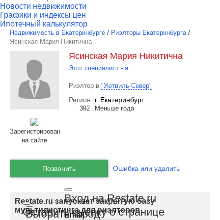
Новости недвижимости
Графики и индексы цен
Ипотечный калькулятор
Недвижимость в Екатеринбурге
/
Риэлторы Екатеринбурга
/
Ясинская Мария Никитична
Ясинская Мария Никитична
Этот специалист - я
Риэлтор в
"Уютвиль-Север"
Регион:
г. Екатеринбург
392
Меньше года
Зарегистрирован
на сайте
Позвонить
Ошибка или удалить
Вход на Restate.ru
Restate.ru запускает закрытую базу
Оставить оценку о странице
мультилистинга для риэлторов
Выбрать город
Email