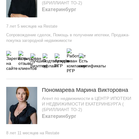
(БРИЛЛИАНТ ТО-2)
Екатеринбург
7 лет 5 месяцев на Restate
Сопровождение сделок
,
Помощь в получении ипотеки
,
Продажа-
покупка загородной недвижимости
Пономарева Марина Викторовна
Агент по недвижимости в ЦЕНТР ИПОТЕКИ
И НЕДВИЖИМОСТИ ЕКАТЕРИНБУРГА (
(БРИЛЛИАНТ ТО-2)
Екатеринбург
8 лет 11 месяцев на Restate