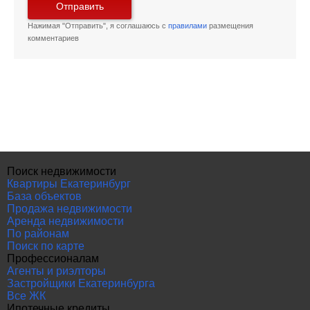
Отправить
Нажимая "Отправить", я соглашаюсь с
правилами
размещения
комментариев
Поиск недвижимости
Квартиры Екатеринбург
База объектов
Продажа недвижимости
Аренда недвижимости
По районам
Поиск по карте
Профессионалам
Агенты и риэлторы
Застройщики Екатеринбурга
Все ЖК
Ипотечные кредиты