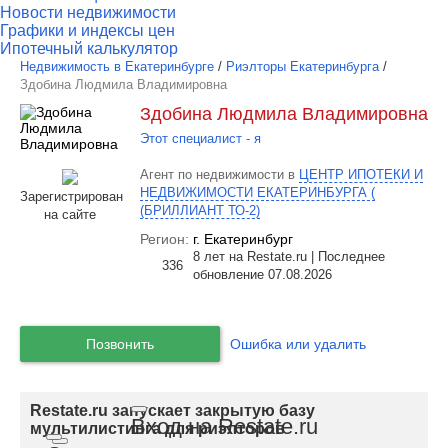
Новости недвижимости
Графики и индексы цен
Ипотечный калькулятор
Недвижимость в Екатеринбурге
/
Риэлторы Екатеринбурга
/
Здобина Людмила Владимировна
Здобина Людмила Владимировна
Этот специалист - я
Агент по недвижимости в
ЦЕНТР ИПОТЕКИ И
НЕДВИЖИМОСТИ ЕКАТЕРИНБУРГА (
Зарегистрирован
(БРИЛЛИАНТ ТО-2)
на сайте
Регион:
г. Екатеринбург
8 лет на Restate.ru | Последнее
336
обновление 07.08.2026
Позвонить
Ошибка или удалить
Restate.ru запускает закрытую базу
Вход на Restate.ru
мультилистинга для риэлторов