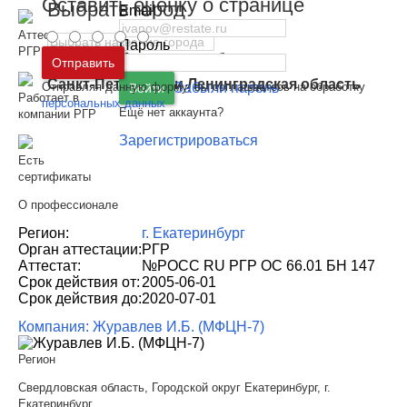
Оставить оценку о странице
Выбрать город
Email
Аттестован
Пароль
РГР
Москва
и
Московская область
Отправить
Санкт-Петербург
и
Ленинградская область
Отправляя данную форму, вы соглашаетесь на обработку
Забыли пароль
Войти
Работает в
персональных данных
Ещё нет аккаунта?
компании РГР
Зарегистрироваться
Есть
сертификаты
О профессионале
Регион:
г. Екатеринбург
Орган аттестации:
РГР
Аттестат:
№РОСС RU РГР ОС 66.01 БН 147
Срок действия от:
2005-06-01
Срок действия до:
2020-07-01
Компания: Журавлев И.Б. (МФЦН-7)
Регион
Свердловская область, Городской округ Екатеринбург, г.
Екатеринбург