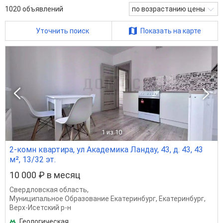
1020
объявлений
по возрастанию цены
Уточнить поиск
Показать на карте
1
из 10
2-комн квартира, ул Академика Ландау, 43, д. 43, 43
м², 13/32 эт.
10 000 ₽ в месяц
Свердловская область
,
Муниципальное Образование Екатеринбург
,
Екатеринбург
,
Верх-Исетский р-н
Геологическая