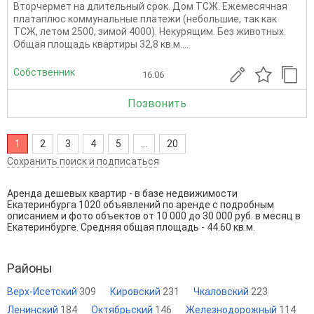
Вторчермет на длительный срок. Дом ТСЖ. Ежемесячная
платаплюс коммунальные платежи (небольшие, так как
ТСЖ, летом 2500, зимой 4000). Некурящим. Без животных.
Общая площадь квартиры 32,8 кв.м....
Собственник
16.06
Позвонить
1
2
3
4
5
...
20
Сохранить поиск и подписаться
Аренда дешевых квартир - в базе недвижимости
Екатеринбурга 1020 объявлений по аренде с подробным
описанием и фото объектов от
10 000
до
30 000
руб. в месяц в
Екатеринбурге. Средняя общая площадь - 44.60 кв.м.
Районы
Верх-Исетский
309
Кировский
231
Чкаловский
223
Ленинский
184
Октябрьский
146
Железнодорожный
114