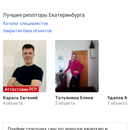
Лучшие риэлторы Екатеринбурга
Каталог специалистов
Закрытая база объектов
Аттестован РГР
Карась Евгений
Татьянина Елена
Удалов М
4 объекта
2 объекта
7 объектов
График средних цен по аренде квартир в