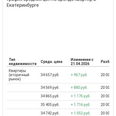
Екатеринбурге
Тип
Изменение с
Средн. цена
Разброс
недвижимости
21.04.2026
Квартиры
(вторичный
34 657 руб.
+ 967 руб.
20 000 ..
рынок)
34 569 руб.
+ 880 руб.
20 000 ..
34 865 руб.
+ 1 176 руб.
20 000 ..
35 405 руб.
+ 1 716 руб.
20 000 ..
34 742 руб.
+ 1 052 руб.
20 000 ..