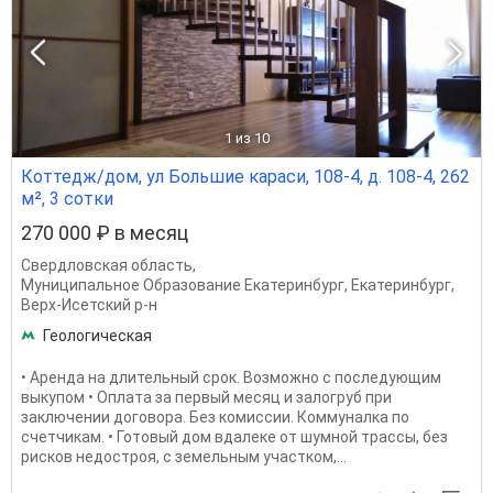
1
из 10
Коттедж/дом, ул Большие караси, 108-4, д. 108-4, 262
м², 3 сотки
270 000 ₽ в месяц
Свердловская область
,
Муниципальное Образование Екатеринбург
,
Екатеринбург
,
Верх-Исетский р-н
Геологическая
• Аренда на длительный срок. Возможно с последующим
выкупом • Оплата за первый месяц и залогруб при
заключении договора. Без комиссии. Коммуналка по
счетчикам. • Готовый дом вдалеке от шумной трассы, без
рисков недостроя, с земельным участком,...