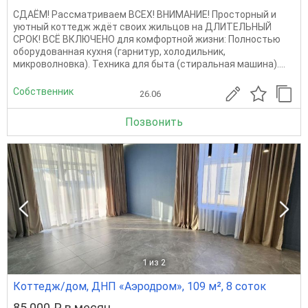
СДАЁМ! Рассматриваем ВСЕХ! ВНИМАНИЕ! Просторный и
уютный коттедж ждёт своих жильцов на ДЛИТЕЛЬНЫЙ
СРОК! ВСЁ ВКЛЮЧЕНО для комфортной жизни: Полностью
оборудованная кухня (гарнитур, холодильник,
микроволновка). Техника для быта (стиральная машина)....
Собственник
26.06
Позвонить
1
из 2
Коттедж/дом, ДНП «Аэродром», 109 м², 8 соток
85 000 ₽ в месяц