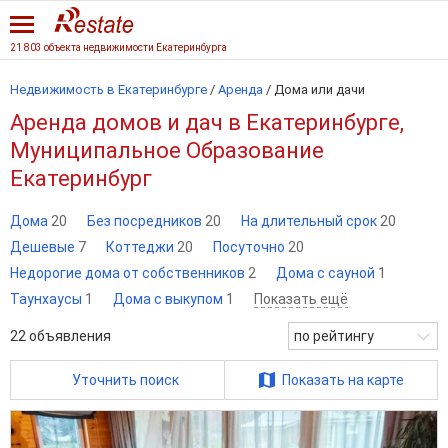
21 803 объекта недвижимости Екатеринбурга
Недвижимость в Екатеринбурге
/
Аренда
/
Дома или дачи
Аренда домов и дач в Екатеринбурге,
Муниципальное Образование
Екатеринбург
Дома
20
Без посредников
20
На длительный срок
20
Дешевые
7
Коттеджи
20
Посуточно
20
Недорогие дома от собственников
2
Дома с сауной
1
Таунхаусы
1
Дома с выкупом
1
Показать ещё
22
объявления
по рейтингу
Уточнить поиск
Показать на карте