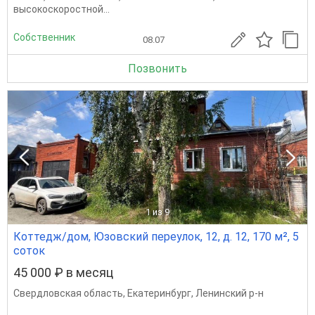
высoкоскоpоcтной...
Собственник
08.07
Позвонить
1
из 9
Коттедж/дом, Юзовский переулок, 12, д. 12, 170 м², 5
соток
45 000 ₽ в месяц
Свердловская область
,
Екатеринбург
,
Ленинский р-н