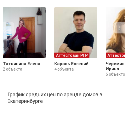
Аттестован РГР
Аттестова
Татьянина Елена
Карась Евгений
Черемиси
Ирина
2 объекта
4 объекта
6 объектов
График средних цен по аренде домов в
Екатеринбурге