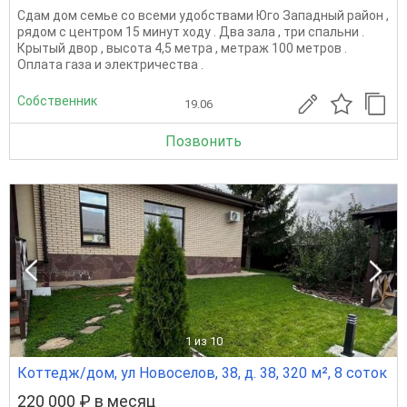
Сдам дом семье со всеми удобствами Юго Западный район ,
рядом с центром 15 минут ходу . Два зала , три спальни .
Крытый двор , высота 4,5 метра , метраж 100 метров .
Оплата газа и электричества .
Собственник
19.06
Позвонить
1
из 10
Коттедж/дом, ул Новоселов, 38, д. 38, 320 м², 8 соток
220 000 ₽ в месяц