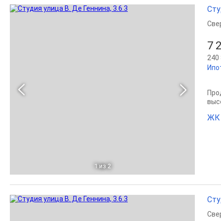
Сту
Све
7 
240 
Ипо
Прод
выс
ЖК
1
из 2
Сту
Све