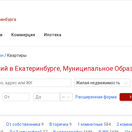
ринбурга
и
Коммерция
Ипотека
он
/
Квартиры
ий в Екатеринбурге, Муниципальное Обра
Жилая недвижимость
--
Расширенная форма
6
От собственника
9
Вторичка
9
1 комнатные
584
2 комн