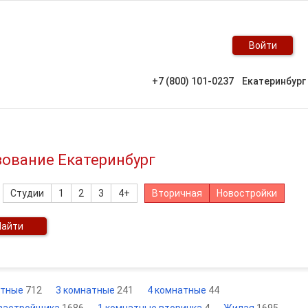
Войти
+7 (800) 101-0237
Екатеринбург
зование Екатеринбург
Студии
1
2
3
4+
Вторичная
Новостройки
Найти
атные
712
3 комнатные
241
4 комнатные
44