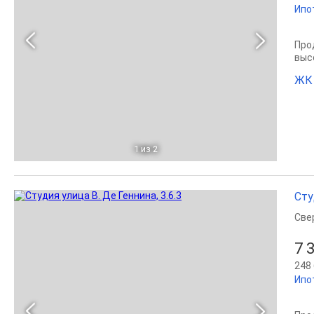
Ипо
Прод
выс
ЖК
1
из 2
Сту
Све
7 
248 
Ипо