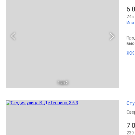
6 
245 
Ипо
Прод
выс
ЖК
1
из 2
Сту
Све
7 
239 