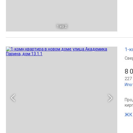
1
из 2
1-к
Све
8 
227 
Ипо
Прод
кир
ЖК