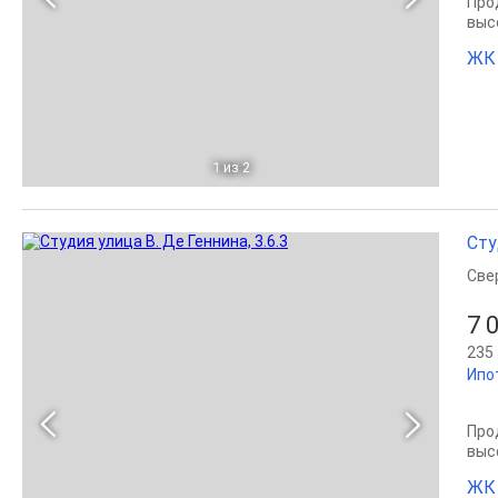
Прод
выс
ЖК
1
из 2
Сту
Све
7 
235 
Ипо
Прод
выс
ЖК