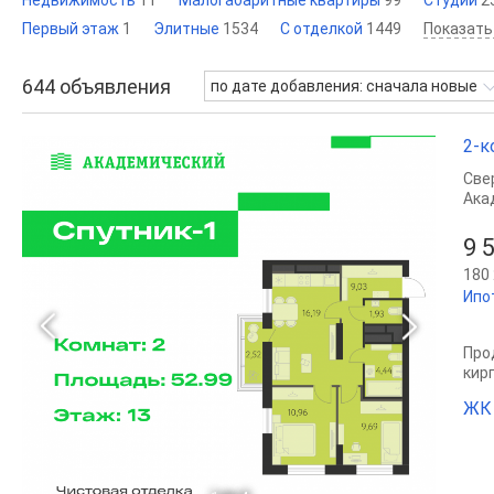
Недвижимость
11
Малогабаритные квартиры
99
Студии
2
Первый этаж
1
Элитные
1534
С отделкой
1449
Показать
644
объявления
по дате добавления: сначала новые
2-к
Све
Ака
9 
180 
Ипо
Прод
кир
ЖК 