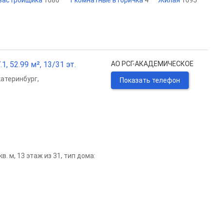
 застройщика
1686
1 комнатные вторичка
4
Жилая
1695
, 52.99 м², 13/31 эт.
АО РСГ-АКАДЕМИЧЕСКОЕ
катеринбург
,
Показать телефон
. м, 13 этаж из 31, тип дома: