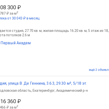
808 300 ₽
2
787 ₽ за м
тека от 30 043 ₽ в месяц
ается студия, 27.70 кв. м, жилая площадь 16.20 кв. м, 5 этаж из 18
ота потолков 2.6 м
 Первый Академ
ещё 2 объявл
дия, улица В. Де Геннина, 3.6.3, 29.30 м², 5/18 эт.
рдловская область
,
Екатеринбург
,
Академический р-н
016 360 ₽
2
466 ₽ за м