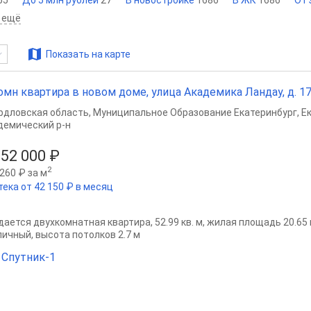
55
До 5 млн рублей
27
В новостройке
1686
В ЖК
1686
От
 ещё
Показать на карте
омн квартира в новом доме, улица Академика Ландау, д. 17.1
рдловская область
,
Муниципальное Образование Екатеринбург
,
Е
демический р-н
552 000 ₽
2
260 ₽ за м
тека от 42 150 ₽ в месяц
ается двухкомнатная квартира, 52.99 кв. м, жилая площадь 20.65 кв
пичный, высота потолков 2.7 м
Спутник-1