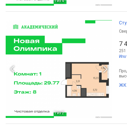
1
из 4
Сту
Све
7 
251 
Ипо
Прод
выс
ЖК
1
из 2