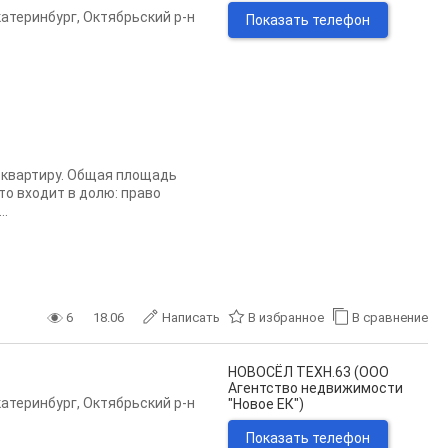
катеринбург
,
Октябрьский р-н
Показать телефон
ю квартиру. Общая площадь
Что входит в долю: право
..
6
18.06
Написать
В избранное
В сравнение
НОВОСЁЛ ТЕХН.63 (ООО
Агентство недвижимости
катеринбург
,
Октябрьский р-н
"Новое ЕК")
Показать телефон