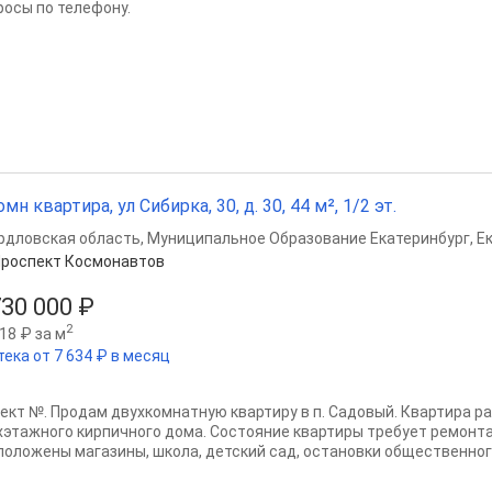
росы по телефону.
омн квартира, ул Сибирка, 30, д. 30, 44 м², 1/2 эт.
рдловская область
,
Муниципальное Образование Екатеринбург
,
Е
роспект Космонавтов
730 000 ₽
2
18 ₽ за м
тека от 7 634 ₽ в месяц
ект №. Продам двухкомнатную квартиру в п. Садовый. Квартира р
хэтажного кирпичного дома. Состояние квартиры требует ремонта
положены магазины, школа, детский сад, остановки общественного