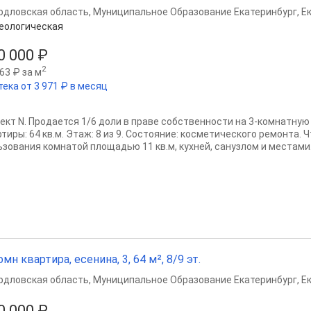
рдловская область
,
Муниципальное Образование Екатеринбург
,
Е
еологическая
0 000 ₽
2
63 ₽ за м
тека от 3 971 ₽ в месяц
ект N. Продается 1/6 доли в праве собственности на 3-комнатну
тиры: 64 кв.м. Этаж: 8 из 9. Состояние: косметического ремонта. 
ьзования комнатой площадью 11 кв.м, кухней, санузлом и местами.
омн квартира, есенина, 3, 64 м², 8/9 эт.
рдловская область
,
Муниципальное Образование Екатеринбург
,
Е
0 000 ₽