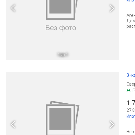
Аге
Дом
рас
1
из 1
3-к
Све
Г
1 
27 8
Ипо
Не 