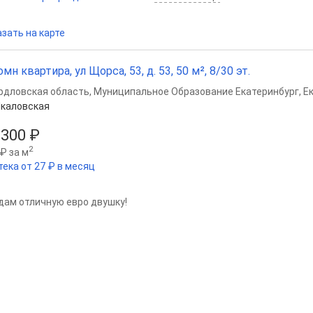
зать на карте
омн квартира, ул Щорса, 53, д. 53, 50 м², 8/30 эт.
рдловская область
,
Муниципальное Образование Екатеринбург
,
Е
каловская
 300 ₽
2
₽ за м
тека от 27 ₽ в месяц
дам отличную евро двушку!