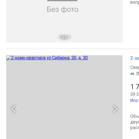
воп
1
из 1
2-к
Све
П
1 
39 3
Ипо
Объ
дву
рас