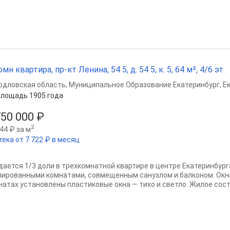
омн квартира, пр-кт Ленина, 54 5, д. 54 5, к. 5, 64 м², 4/6 эт.
рдловская область
,
Муниципальное Образование Екатеринбург
,
Е
лощадь 1905 года
750 000 ₽
2
44 ₽ за м
тека от 7 722 ₽ в месяц
дается 1/3 доли в трехкомнатной квартире в центре Екатеринбург
лированными комнатами, совмещенным санузлом и балконом. Окна 
натах установлены пластиковые окна — тихо и светло. Жилое сост