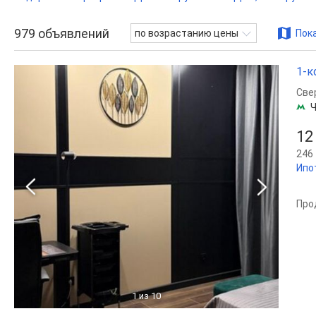
979
объявлений
по возрастанию цены
Пока
1-к
Све
Ч
12
246 
Ипо
Про
1
из 10