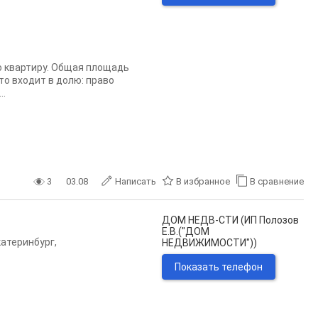
ю квартиру. Общая площадь
Что входит в долю: право
..
3
03.08
Написать
В избранное
В сравнение
ДОМ НЕДВ-СТИ (ИП Полозов
Е.В.("ДОМ
катеринбург
,
НЕДВИЖИМОСТИ"))
Показать телефон