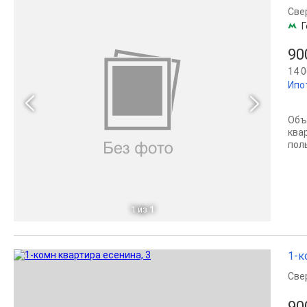
Све
Г
90
14 0
Ипо
Объ
квар
пол
1
из 1
1-к
Све
90