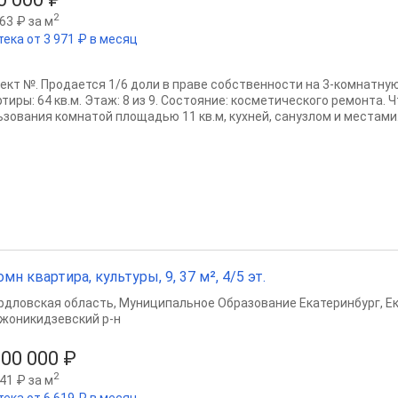
2
63 ₽ за м
тека от 3 971 ₽ в месяц
ект №. Продается 1/6 доли в праве собственности на 3-комнатну
тиры: 64 кв.м. Этаж: 8 из 9. Состояние: косметического ремонта. 
ьзования комнатой площадью 11 кв.м, кухней, санузлом и местами.
омн квартира, культуры, 9, 37 м², 4/5 эт.
рдловская область
,
Муниципальное Образование Екатеринбург
,
Е
жоникидзевский р-н
500 000 ₽
2
41 ₽ за м
тека от 6 619 ₽ в месяц