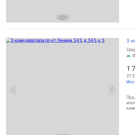
1
из 7
3-к
Све
П
1 
27 3
Ипо
Про
изо
ком