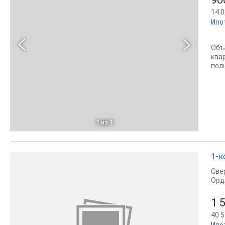
14 0
Ипо
Объ
квар
пол
1
из 1
1-к
Све
Орд
1 
40 5
Ипо