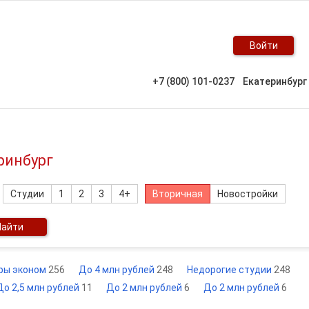
Войти
+7 (800) 101-0237
Екатеринбург
ринбург
Студии
1
2
3
4+
Вторичная
Новостройки
Найти
ры эконом
256
До 4 млн рублей
248
Недорогие студии
248
До 2,5 млн рублей
11
До 2 млн рублей
6
До 2 млн рублей
6