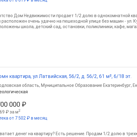
нтство Дом Недвижимости продает 1/2 долю в однокомнатной ква
 расположен очень удачно на пешеходной улице без машин - ул. 
положены школа, детский сад, остановки, поликлиники, кафе, магаз
омн квартира, ул Латвийская, 56/2, д. 56/2, 61 м², 6/18 эт.
рдловская область
,
Муниципальное Образование Екатеринбург
,
Е
еологическая
700 000 ₽
2
69 ₽ за м
тека от 7 502 ₽ в месяц
хватает денег на квартиру? Есть решение. Продам 1/2 долю в трех