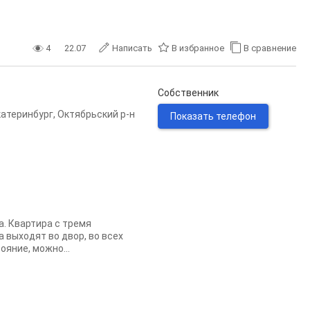
4
22.07
Написать
В избранное
В сравнение
Собственник
катеринбург
,
Октябрьский р-н
Показать телефон
а. Квартира с тремя
выходят во двор, во всех
ояние, можно...