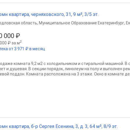
омн квартира, черняховского, 31, 9 м², 3/5 эт.
рдловская область
,
Муниципальное Образование Екатеринбург
,
Е
0 000 ₽
2
000 ₽ за м
тека от 3 971 ₽ в месяц
родаже комната 9,2 м2 с холодильником и стиральной машиной. В се
лет и душевая. В секции порядок, линолеум на полу и выполнен ре
евой поддон. Комната расположена на 3 этаже. Окно в комнате дер
омн квартира, б-р Сергея Есенина, 3, д. 3, 64 м², 8/9 эт.