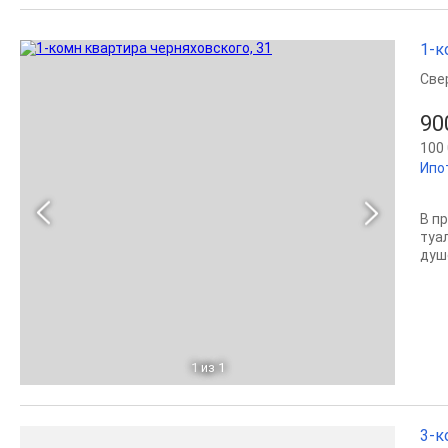
1-к
Све
90
100 
Ипо
В п
туа
душ
1
из 1
3-к