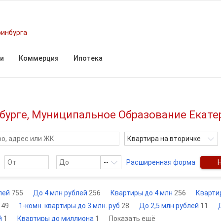
ринбурга
и
Коммерция
Ипотека
нбурге, Муниципальное Образование Екате
Квартира на вторичке
--
Расширенная форма
блей
755
До 4 млн рублей
256
Квартиры до 4 млн
256
Кварти
й
49
1-комн. квартиры до 3 млн. руб
28
До 2,5 млн рублей
11
й
1
Квартиры до миллиона
1
Показать ещё