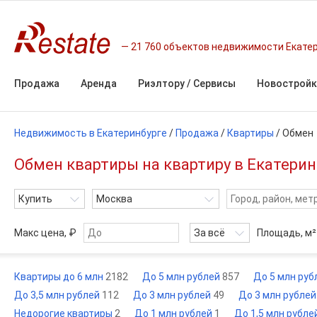
21 760 объектов недвижимости Екате
Продажа
Аренда
Риэлтору / Сервисы
Новостройк
Недвижимость в Екатеринбурге
/
Продажа
/
Квартиры
/
Обмен
Обмен квартиры на квартиру в Екатери
Купить
Москва
Макс цена, ₽
За всё
Площадь,
м²
Квартиры до 6 млн
2182
До 5 млн рублей
857
До 5 млн ру
До 3,5 млн рублей
112
До 3 млн рублей
49
До 3 млн рубле
Недорогие квартиры
2
До 1 млн рублей
1
До 1,5 млн рубле