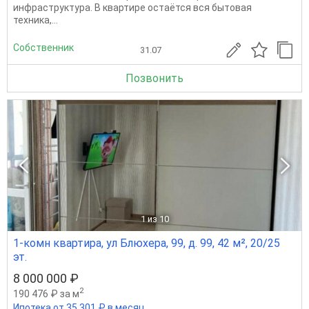
инфраструктура. В квартире остаётся вся бытовая
техника,...
Собственник
31.07
Позвонить
1
из 10
1-комн квартира, ул Блюхера, 99, д. 99, 42 м², 20/25
эт.
8 000 000 ₽
2
190 476 ₽ за м
Ипотека от 35 301 ₽ в месяц