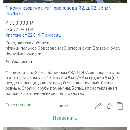
1-комн квартира, ул Черепанова, 32, д. 32, 35 м²,
15/16 эт.
4 990 000 ₽
2
142 571 ₽ за м
Ипотека от 22 019 ₽ в месяц
Свердловская область
,
Муниципальное Образование Екатеринбург
,
Екатеринбург
,
Верх-Исетский р-н
Уральская
* 1- комнатная 35 м в Заречном КВАРТИРА светлая теплая
просторная комната 18 м кухня 8 м с/у 4 м лоджия 9 м (не
входит в площадь квартиры) Окна пластиковые. Стены
ровные. Стояки, трубы поменяны. Большая застекленная
лоджия- дополнительное пространство...
Собственник
30.07
Позвонить