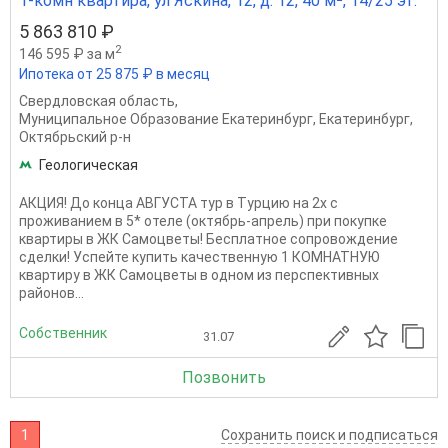
1-комн квартира, ул Яскина, 12, д. 12, 40 м², 14/25 эт.
5 863 810 ₽
2
146 595 ₽ за м
Ипотека от 25 875 ₽ в месяц
Свердловская область
,
Муниципальное Образование Екатеринбург
,
Екатеринбург
,
Октябрьский р-н
Геологическая
АКЦИЯ! До конца АВГУСТА тур в Турцию на 2х с
проживанием в 5* отеле (октябрь-апрель) при покупке
квартиры в ЖК Самоцветы! Бесплатное сопровождение
сделки! Успейте купить качественную 1 КОМНАТНУЮ
квартиру в ЖК Самоцветы в одном из перспективных
районов...
Собственник
31.07
Позвонить
1
Сохранить поиск и подписаться