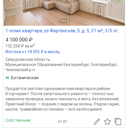
1
из 9
1-комн квартира, ул Ферганская, 5, д. 5, 31 м², 3/5 эт.
4 100 000 ₽
2
132 258 ₽ за м
Ипотека от 18 092 ₽ в месяц
Свердловская область
,
Муниципальное Образование Екатеринбург
,
Екатеринбург
,
Чкаловский р-н
Ботаническая
Продаётся светлая однокомнатная квартира в районе
Вторчермет. После капитального ремонта — полностью
заменена проводка, можно заезжать и жить без вложений.
Приятный бонус — лоджия с видом на зелень. Рядом садик,
школа, трамвайная остановка — всё необходимое...
Собственник
31.07