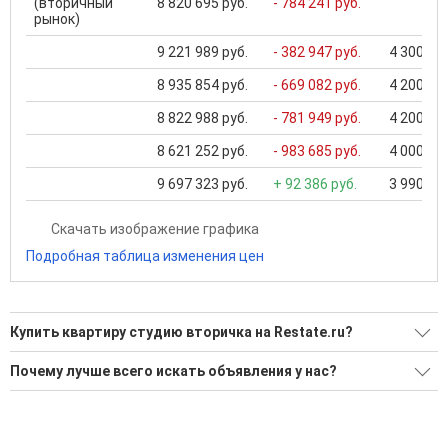
(вторичный
8 820 695 руб.
- 784 241 руб.
рынок)
9 221 989 руб.
- 382 947 руб.
4 300 000
8 935 854 руб.
- 669 082 руб.
4 200 000
8 822 988 руб.
- 781 949 руб.
4 200 000
8 621 252 руб.
- 983 685 руб.
4 000 000
9 697 323 руб.
+ 92 386 руб.
3 990 000
Скачать изображение графика
Подробная таблица изменения цен
Купить квартиру студию вторичка на Restate.ru?
Ищите, как Купить квартиру студию вторичка?
Почему лучше всего искать объявления у нас?
3 актуальных и проверенных объявления
Все объявления проверены и проходят строгую
модерацию
Воспользуйтесь нашим поиском по новостройкам, для
подбора подходящего вам варианта