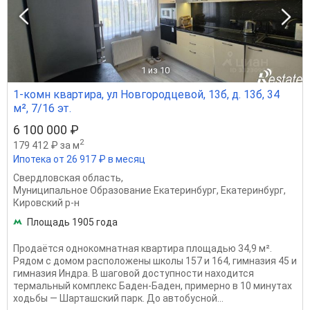
1
из 10
1-комн квартира, ул Новгородцевой, 13б, д. 13б, 34
м², 7/16 эт.
6 100 000 ₽
2
179 412 ₽ за м
Ипотека от 26 917 ₽ в месяц
Свердловская область
,
Муниципальное Образование Екатеринбург
,
Екатеринбург
,
Кировский р-н
Площадь 1905 года
Продаётся однокомнатная квартира площадью 34,9 м².
Рядом с домом расположены школы 157 и 164, гимназия 45 и
гимназия Индра. В шаговой доступности находится
термальный комплекс Баден-Баден, примерно в 10 минутах
ходьбы — Шарташский парк. До автобусной...