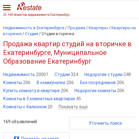
23 169 объектов недвижимости Екатеринбурга
Недвижимость в Екатеринбурге
/
Продажа
/
Квартиры
/
Квартиры на
вторичке
/
Студии
/
Студии вторичка
Продажа квартир студий на вторичке в
Екатеринбурге, Муниципальное
Образование Екатеринбург
Недвижимость
20001
Студии
324
Недорогие студии
248
Комнаты
206
В коммуналке
206
Без посредников
206
Купить комнату в квартире
206
Недорогие комнаты
206
Комнаты в 3 комнатных квартирах
45
Комнаты с балконом
20
Показать ещё
169
объявлений
Уточнить поиск
Показать на карте