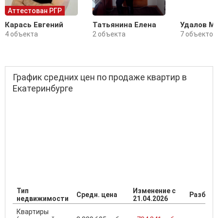
Аттестован РГР
Карась Евгений
Татьянина Елена
Удалов М
4 объекта
2 объекта
7 объектов
График средних цен по продаже квартир в
Екатеринбурге
Тип
Изменение с
Средн. цена
Разброс
недвижимости
21.04.2026
Квартиры