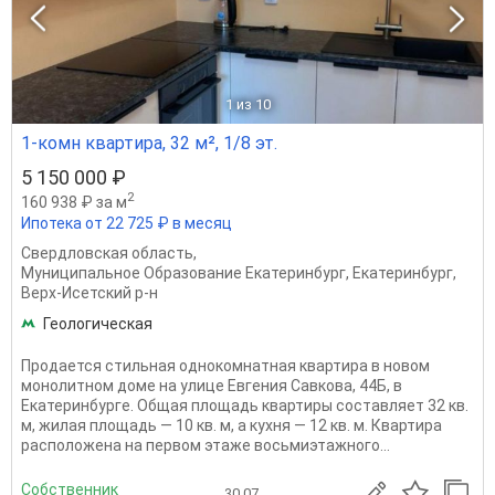
1
из 10
1-комн квартира, 32 м², 1/8 эт.
5 150 000 ₽
2
160 938 ₽ за м
Ипотека от 22 725 ₽ в месяц
Свердловская область
,
Муниципальное Образование Екатеринбург
,
Екатеринбург
,
Верх-Исетский р-н
Геологическая
Продается стильная однокомнатная квартира в новом
монолитном доме на улице Евгения Савкова, 44Б, в
Екатеринбурге. Общая площадь квартиры составляет 32 кв.
м, жилая площадь — 10 кв. м, а кухня — 12 кв. м. Квартира
расположена на первом этаже восьмиэтажного...
Собственник
30.07