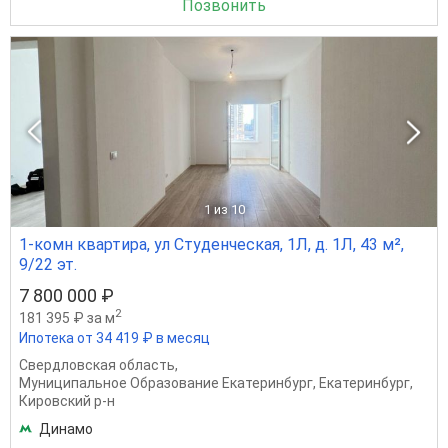
Позвонить
1
из 10
1-комн квартира, ул Студенческая, 1Л, д. 1Л, 43 м²,
9/22 эт.
7 800 000 ₽
2
181 395 ₽ за м
Ипотека от 34 419 ₽ в месяц
Свердловская область
,
Муниципальное Образование Екатеринбург
,
Екатеринбург
,
Кировский р-н
Динамо