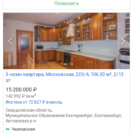
Позвонить
1
из 10
3-комн квартира, Московская, 225/4, 106.30 м², 2/13
эт.
15 200 000 ₽
2
142 992 ₽ за м
Ипотека от 72 827 ₽ в месяц
Свердловская область
,
Муниципальное Образование Екатеринбург
,
Екатеринбург
,
Автовокзал р-н
Чкаловская