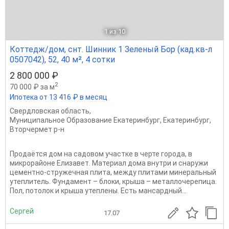
1
из 10
Коттедж/дом, снт. Шинник 1 Зеленый Бор (кад.кв-л
0507042), 52, 40 м², 4 сотки
2 800 000 ₽
2
70 000 ₽ за м
Ипотека от 13 416 ₽ в месяц
Свердловская область
,
Муниципальное Образование Екатеринбург
,
Екатеринбург
,
Вторчермет р-н
Продаётся дом на садовом участке в черте города, в
микрорайоне Елизавет. Материал дома внутри и снаружи
цементно-стружечная плита, между плитами минеральный
утеплитель. Фундамент – блоки, крыша – металлочерепица.
Пол, потолок и крыша утеплены. Есть мансардный...
Сергей
17.07