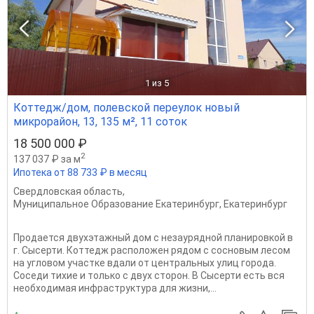
1
из 5
Коттедж/дом, полевской переулок новый
микрорайон, 13, 135 м², 11 соток
18 500 000 ₽
2
137 037 ₽ за м
Ипотека от 88 733 ₽ в месяц
Свердловская область
,
Муниципальное Образование Екатеринбург
,
Екатеринбург
Продается двухэтажный дом с незаурядной планировкой в
г. Сысерти. Коттедж расположен рядом с сосновым лесом
на угловом участке вдали от центральных улиц города.
Соседи тихие и только с двух сторон. В Сысерти есть вся
необходимая инфраструктура для жизни,...