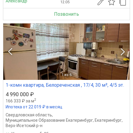
Александр
12.05
Позвонить
1
из 6
1-комн квартира, Белореченская , 17/4, 30 м², 4/5 эт.
4 990 000 ₽
2
166 333 ₽ за м
Ипотека от 22 019 ₽ в месяц
Свердловская область
,
Муниципальное Образование Екатеринбург
,
Екатеринбург
,
Верх-Исетский р-н