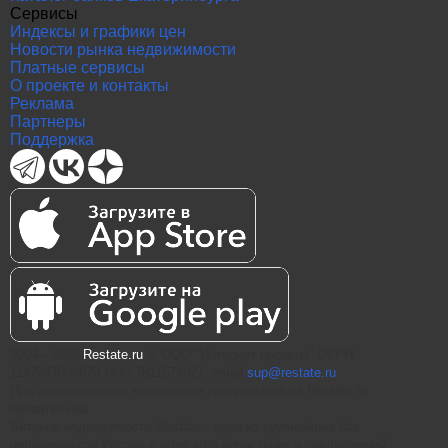
Сервисы
Индексы и графики цен
Новости рынка недвижимости
Платные сервисы
О проекте и контакты
Реклама
Партнеры
Поддержка
2004—2026
Restate.ru
® ООО "Интернет проекты" ОГРН
1147847086870 ИНН 7811574827, email
sup@restate.ru
При использовании материалов гиперссылка на Restate.ru
обязательна.
Витрина недвижимости Restate - одна из крупнейших баз
недвижимости России и агрегатор новостроек и предложений