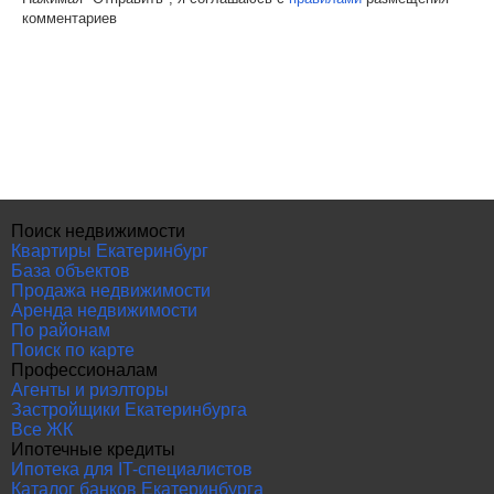
комментариев
Поиск недвижимости
Квартиры Екатеринбург
База объектов
Продажа недвижимости
Аренда недвижимости
По районам
Поиск по карте
Профессионалам
Агенты и риэлторы
Застройщики Екатеринбурга
Все ЖК
Ипотечные кредиты
Ипотека для IT-специалистов
Каталог банков Екатеринбурга