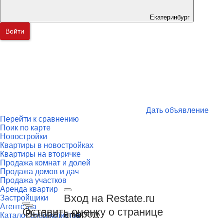
Екатеринбург
Войти
Дать объявление
Перейти к сравнению
Поик по карте
Новостройки
Квартиры в новостройках
Квартиры на вторичке
Продажа комнат и долей
Продажа домов и дач
Продажа участков
Аренда квартир
Вход на Restate.ru
Застройщики
Агентства
Оставить оценку о странице
Выбрать город
Email
Каталог специалистов