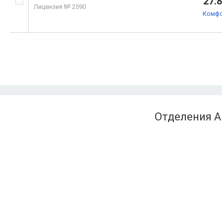
27.
Лицензия № 2590
Комф
Отделения А