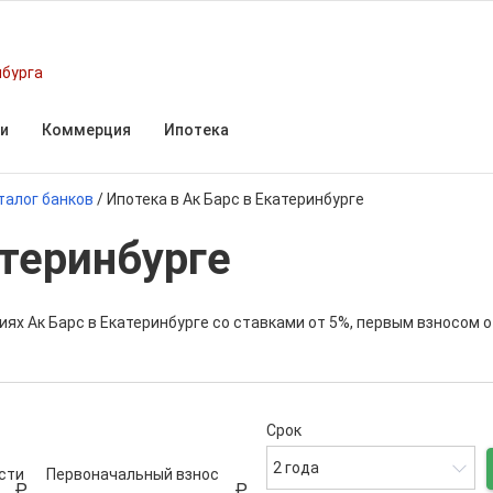
нбурга
и
Коммерция
Ипотека
талог банков
/
Ипотека в Ак Барс в Екатеринбурге
атеринбурге
иях Ак Барс в Екатеринбурге со ставками от 5%, первым взносом 
Срок
2 года
сти
Первоначальный взнос