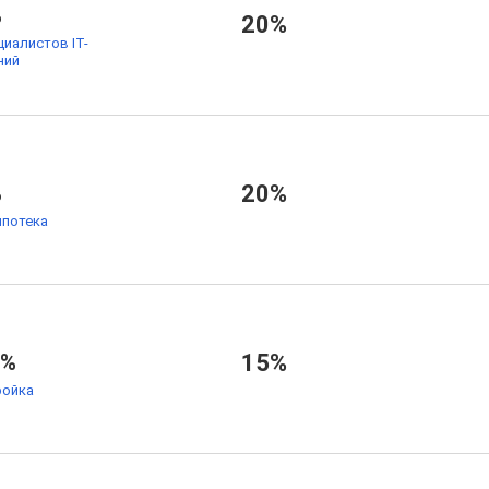
%
20%
циалистов IT-
ний
%
20%
ипотека
7%
15%
ойка