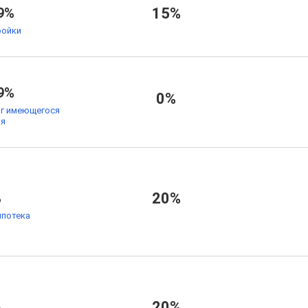
9%
15%
ойки
9%
0%
ог имеющегося
ья
%
20%
ипотека
%
20%