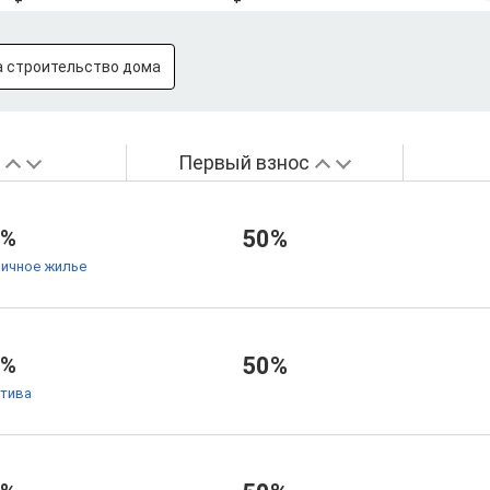
а строительство дома
а
Первый взнос
8%
50%
ричное жилье
8%
50%
тива