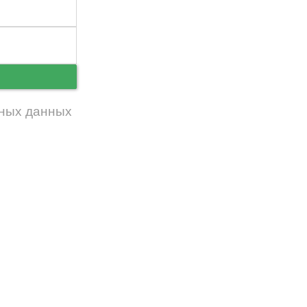
ь
ных данных