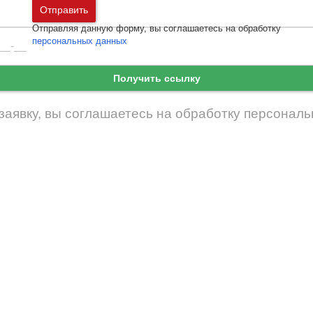
Москва
и
Московская область
Отправить
Санкт-Петербург
и
Ленинградская област
Отправляя данную форму, вы соглашаетесь на обработку
Забыли пароль
Войти
персональных данных
Ещё нет аккаунта?
Зарегистрироваться
Получить ссылку
заявку, вы соглашаетесь на обработку
персональ