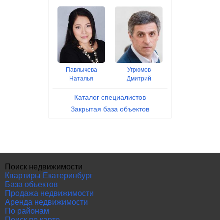
Павлычева
Угрюмов
Наталья
Дмитрий
Каталог специалистов
Закрытая база объектов
Поиск недвижимости
Квартиры Екатеринбург
База объектов
Продажа недвижимости
Аренда недвижимости
По районам
Поиск по карте