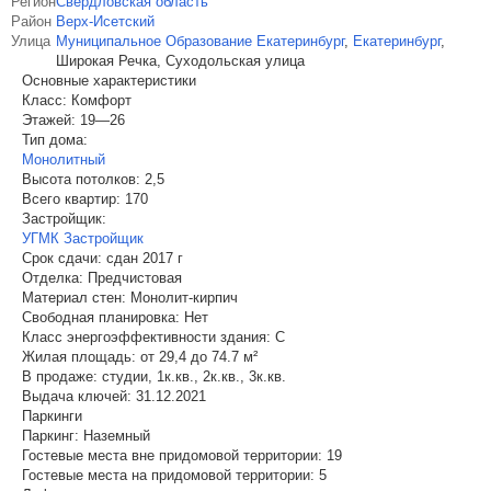
Регион
Свердловская область
Район
Верх-Исетский
Улица
Муниципальное Образование Екатеринбург
,
Екатеринбург
,
Широкая Речка, Суходольская улица
Основные характеристики
Класс:
Комфорт
Этажей:
19—26
Тип дома:
Монолитный
Высота потолков:
2,5
Всего квартир:
170
Застройщик:
УГМК Застройщик
Срок сдачи:
сдан 2017 г
Отделка:
Предчистовая
Материал стен:
Монолит-кирпич
Свободная планировка:
Нет
Класс энергоэффективности здания:
C
Жилая площадь:
от 29,4 до 74.7 м²
В продаже:
студии, 1к.кв., 2к.кв., 3к.кв.
Выдача ключей:
31.12.2021
Паркинги
Паркинг:
Наземный
Гостевые места вне придомовой территории:
19
Гостевые места на придомовой территории:
5