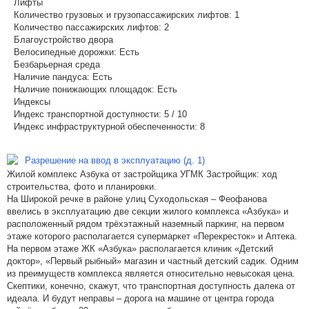
Лифты
Количество грузовых и грузопассажирских лифтов:
1
Количество пассажирских лифтов:
2
Благоустройство двора
Велосипедные дорожки:
Есть
Безбарьерная среда
Наличие пандуса:
Есть
Наличие понижающих площадок:
Есть
Индексы
Индекс транспортной доступности:
5 / 10
Индекс инфраструктурной обеспеченности:
8
Разрешение на ввод в эксплуатацию (д. 1)
Жилой комплекс Азбука от застройщика УГМК Застройщик: ход
строительства, фото и планировки.
На Широкой речке в районе улиц Суходольская – Феофанова
ввелись в эксплуатацию две секции жилого комплекса «Азбука» и
расположенный рядом трёхэтажный наземный паркинг, на первом
этаже которого располагается супермаркет «Перекресток» и Аптека.
На первом этаже ЖК «Азбука» располагается клиник «Детский
доктор», «Первый рыбный» магазин и частный детский садик. Одним
из преимуществ комплекса является относительно невысокая цена.
Скептики, конечно, скажут, что транспортная доступность далека от
идеала. И будут неправы – дорога на машине от центра города