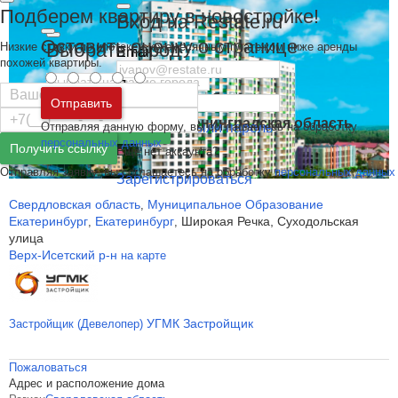
Подберем квартиру в новостройке!
Вход на Restate.ru
Оставить оценку о странице
Выбрать город
Низкие ставки по ипотеке с ежемесячным платежом ниже аренды
Email
похожей квартиры.
Пароль
Москва
и
Московская область
Отправить
Санкт-Петербург
и
Ленинградская область
Отправляя данную форму, вы соглашаетесь на обработку
Забыли пароль
Войти
персональных данных
Получить ссылку
Ещё нет аккаунта?
Отправляя заявку, вы соглашаетесь на обработку
персональных данных
Зарегистрироваться
Свердловская область
Муниципальное Образование
,
Екатеринбург
Екатеринбург
Широкая Речка, Суходольская
,
,
улица
Верх-Исетский р-н
на карте
УГМК Застройщик
Застройщик (Девелопер)
Пожаловаться
Адрес и расположение дома