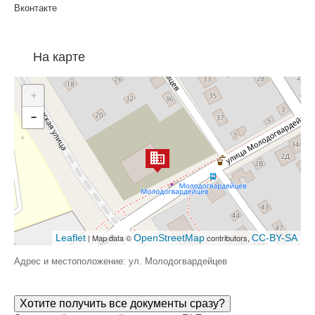
Вконтакте
На карте
+
−
Leaflet
| Map data ©
OpenStreetMap
contributors,
CC-BY-SA
Адрес и местоположение: ул. Молодогвардейцев
Хотите получить все документы сразу?