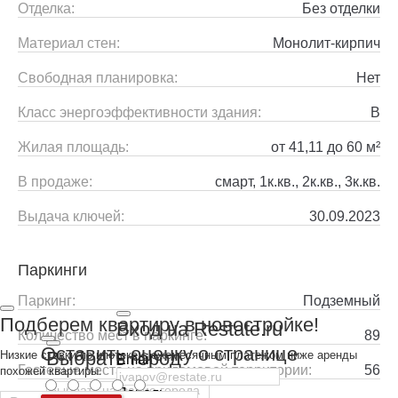
Отделка:
Без отделки
Материал стен:
Монолит-кирпич
Свободная планировка:
Нет
Класс энергоэффективности здания:
B
Жилая площадь:
от 41,11 до 60 м²
В продаже:
смарт, 1к.кв., 2к.кв., 3к.кв.
Выдача ключей:
30.09.2023
Паркинги
Паркинг:
Подземный
Подберем квартиру в новостройке!
Вход на Restate.ru
Количество мест в паркинге:
89
Оставить оценку о странице
Выбрать город
Низкие ставки по ипотеке с ежемесячным платежом ниже аренды
Email
Гостевые места на придомовой территории:
56
похожей квартиры.
Пароль