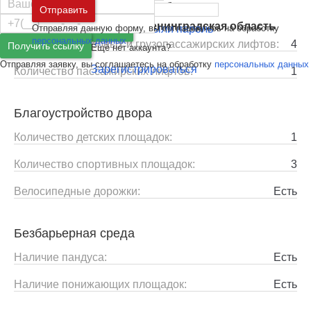
Москва
и
Московская область
Отправить
Лифты
Санкт-Петербург
и
Ленинградская область
Отправляя данную форму, вы соглашаетесь на обработку
Забыли пароль
Войти
персональных данных
Количество грузовых и грузопассажирских лифтов:
4
Получить ссылку
Ещё нет аккаунта?
Отправляя заявку, вы соглашаетесь на обработку
персональных данных
Зарегистрироваться
Количество пассажирских лифтов:
1
Благоустройство двора
Количество детских площадок:
1
Количество спортивных площадок:
3
Велосипедные дорожки:
Есть
Безбарьерная среда
Наличие пандуса:
Есть
Наличие понижающих площадок:
Есть