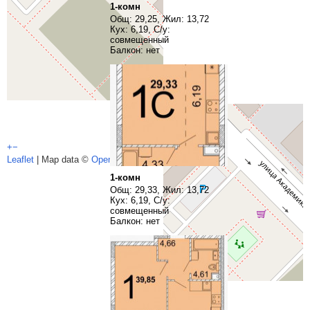
1-комн
Общ: 29,25, Жил: 13,72
Кух: 6,19, С/у:
совмещенный
Балкон: нет
+
−
Leaflet
| Map data ©
OpenStreetMap
contributors,
CC-BY-SA
1-комн
Общ: 29,33, Жил: 13,72
Кух: 6,19, С/у:
совмещенный
Балкон: нет