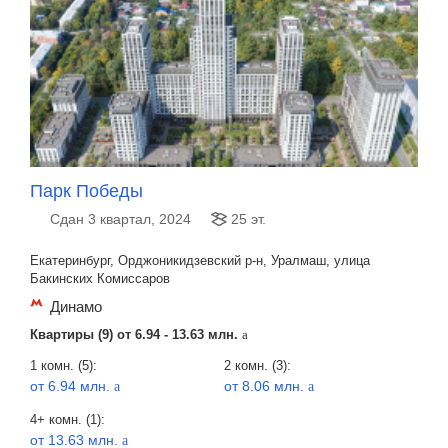
Парк Победы
Сдан 3 квартал, 2024
25 эт.
Екатеринбург, Орджоникидзевский р-н, Уралмаш, улица
Бакинских Комиссаров
Динамо
Квартиры (9) от
6.94 - 13.63 млн.
a
1 комн. (5):
2 комн. (3):
от 6.94 млн.
от 8.06 млн.
a
a
4+ комн. (1):
от 13.63 млн.
a