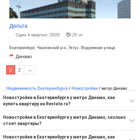
Дельта
Сдан 4 квартал, 2020
25 эт.
Екатеринбург, Чкаловский р-н, Уктус, Водоемная улица
Динамо
2
→
1
Недвижимость Екатеринбурга
/
Новостройки
/
метро Динамо
Новостройки в Екатеринбурге у метро Динамо, как
купить квартиру на Restate.ru?
Поможем подобрать квартиру в новостройке в Екатеринбурге
Новостройки в Екатеринбурге у метро Динамо, сколько
у метро Динамо от застройщика на Restate.ru
стоят квартиры?
44 новостройки от надежных застройщиков
Большой выбор вариантов в новостройках
Новостройки в Екатеринбурге у метро Динамо, как
Воспользуйтесь нашим поиском по новостройкам, для