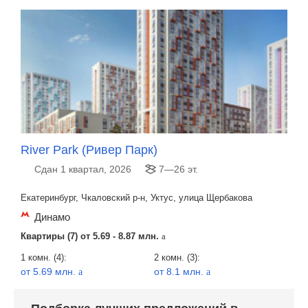
River Park (Ривер Парк)
Сдан 1 квартал, 2026
7—26 эт.
Екатеринбург, Чкаловский р-н, Уктус, улица Щербакова
Динамо
Квартиры (7) от
5.69 - 8.87 млн.
a
1 комн. (4):
2 комн. (3):
от 5.69 млн.
от 8.1 млн.
a
a