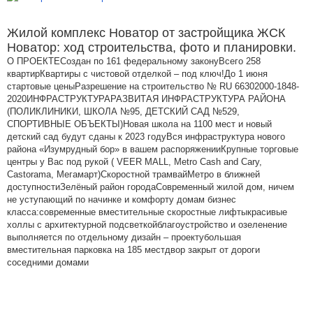
Жилой комплекс Новатор от застройщика ЖСК
Новатор: ход строительства, фото и планировки.
О ПРОЕКТЕСоздан по 161 федеральному законуВсего 258
квартирКвартиры с чистовой отделкой – под ключ!До 1 июня
стартовые ценыРазрешение на строительство № RU 66302000-1848-
2020ИНФРАСТРУКТУРАРАЗВИТАЯ ИНФРАСТРУКТУРА РАЙОНА
(ПОЛИКЛИНИКИ, ШКОЛА №95, ДЕТСКИЙ САД №529,
СПОРТИВНЫЕ ОБЪЕКТЫ)Новая школа на 1100 мест и новый
детский сад будут сданы к 2023 годуВся инфраструктура нового
района «Изумрудный бор» в вашем распоряженииКрупные торговые
центры у Вас под рукой ( VEER MALL, Metro Cash and Cary,
Castorama, Мегамарт)Скоростной трамвайМетро в ближней
доступностиЗелёный район городаСовременный жилой дом, ничем
не уступающий по начинке и комфорту домам бизнес
класса:современные вместительные скоростные лифтыкрасивые
холлы с архитектурной подсветкойблагоустройство и озеленение
выполняется по отдельному дизайн – проектубольшая
вместительная парковка на 185 местдвор закрыт от дороги
соседними домами