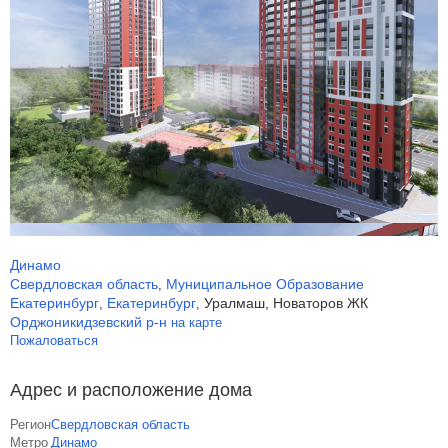
Динамо
Свердловская область
Муниципальное Образование
,
Екатеринбург
Екатеринбург
Уралмаш, Новаторов ЖК
,
,
Орджоникидзевский р-н
на карте
Пожаловаться
Адрес и расположение дома
Регион
Свердловская область
Метро
Динамо