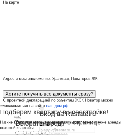
На карте
Адрес и местоположение: Уралмаш, Новаторов ЖК
Хотите получить все документы сразу?
С проектной декларацией по объектам ЖСК Новатор можно
ознакомиться на сайте
наш.дом.рф
Подберем квартиру в новостройке!
Вход на Restate.ru
Оставить оценку о странице
Выбрать город
Низкие ставки по ипотеке с ежемесячным платежом ниже аренды
Email
похожей квартиры.