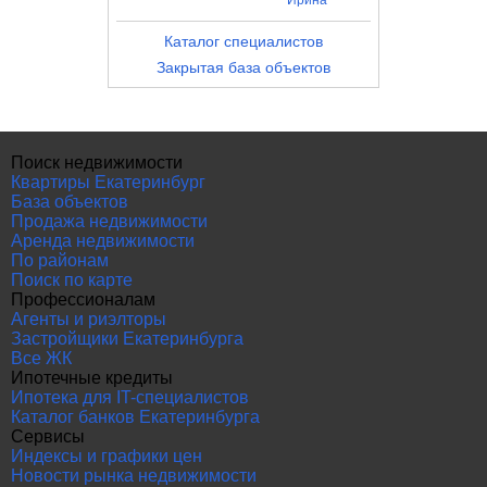
Ирина
Каталог специалистов
Закрытая база объектов
Поиск недвижимости
Квартиры Екатеринбург
База объектов
Продажа недвижимости
Аренда недвижимости
По районам
Поиск по карте
Профессионалам
Агенты и риэлторы
Застройщики Екатеринбурга
Все ЖК
Ипотечные кредиты
Ипотека для IT-специалистов
Каталог банков Екатеринбурга
Сервисы
Индексы и графики цен
Новости рынка недвижимости