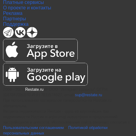
Платные сервисы
О проекте и контакты
Реклама
Партнеры
Поддержка
2004—2026
Restate.ru
® ООО "Интернет проекты" ОГРН
1147847086870 ИНН 7811574827, email
sup@restate.ru
При использовании материалов гиперссылка на Restate.ru
обязательна.
Витрина недвижимости Restate - одна из крупнейших баз
недвижимости России и агрегатор новостроек и предложений
застройщиков и агентств. Использование сайта означает согласие с
Пользовательским соглашением
и
Политикой обработки
персональных данных