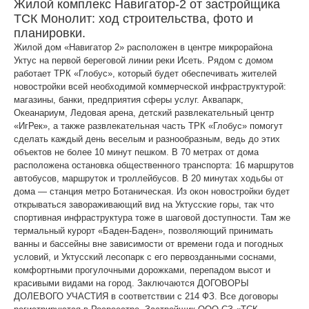
Жилой комплекс Навигатор-2 от застройщика
ТСК Монолит: ход строительства, фото и
планировки.
Жилой дом «Навигатор 2» расположен в центре микрорайона
Уктус на первой береговой линии реки Исеть. Рядом с домом
работает ТРК «Глобус», который будет обеспечивать жителей
новостройки всей необходимой коммерческой инфраструктурой:
магазины, банки, предприятия сферы услуг. Аквапарк,
Океанариум, Ледовая арена, детский развлекательный центр
«ИгРек», а также развлекательная часть ТРК «Глобус» помогут
сделать каждый день веселым и разнообразным, ведь до этих
объектов не более 10 минут пешком. В 70 метрах от дома
расположена остановка общественного транспорта: 16 маршрутов
автобусов, маршруток и троллейбусов. В 20 минутах ходьбы от
дома — станция метро Ботаническая. Из окон новостройки будет
открываться завораживающий вид на Уктусские горы, так что
спортивная инфраструктура тоже в шаговой доступности. Там же
термальный курорт «Баден-Баден», позволяющий принимать
ванны и бассейны вне зависимости от времени года и погодных
условий, и Уктусский лесопарк с его первозданными соснами,
комфортными прогулочными дорожками, перепадом высот и
красивыми видами на город. Заключаются ДОГОВОРЫ
ДОЛЕВОГО УЧАСТИЯ в соответствии с 214 ФЗ. Все договоры