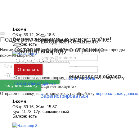
1-комн
Общ: 36.12, Жил: 18.6
Подберем квартиру в новостройке!
Вход на Restate.ru
Кух: 9.16, С/у: совмещенный
Балкон: есть
Оставить оценку о странице
Выбрать город
Низкие ставки по ипотеке с ежемесячным платежом ниже аренды
Email
похожей квартиры.
Пароль
Москва
и
Московская область
Отправить
Санкт-Петербург
и
Ленинградская область
Отправляя данную форму, вы соглашаетесь на обработку
Забыли пароль
Войти
персональных данных
Получить ссылку
Ещё нет аккаунта?
Отправляя заявку, вы соглашаетесь на обработку
персональных данных
Зарегистрироваться
1-комн
Общ: 39.16, Жил: 15.87
Кух: 11.72, С/у: совмещенный
Балкон: есть