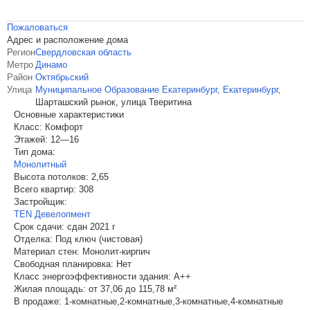
Пожаловаться
Адрес и расположение дома
Регион
Свердловская область
Метро
Динамо
Район
Октябрьский
Улица
Муниципальное Образование Екатеринбург
,
Екатеринбург
,
Шарташский рынок, улица Тверитина
Основные характеристики
Класс:
Комфорт
Этажей:
12—16
Тип дома:
Монолитный
Высота потолков:
2,65
Всего квартир:
308
Застройщик:
TEN Девелопмент
Срок сдачи:
сдан 2021 г
Отделка:
Под ключ (чистовая)
Материал стен:
Монолит-кирпич
Свободная планировка:
Нет
Класс энергоэффективности здания:
A++
Жилая площадь:
от 37,06 до 115,78 м²
В продаже:
1-комнатные,2-комнатные,3-комнатные,4-комнатные