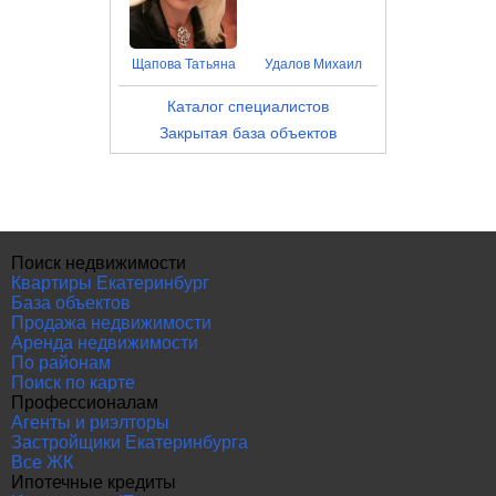
Щапова Татьяна
Удалов Михаил
Каталог специалистов
Закрытая база объектов
Поиск недвижимости
Квартиры Екатеринбург
База объектов
Продажа недвижимости
Аренда недвижимости
По районам
Поиск по карте
Профессионалам
Агенты и риэлторы
Застройщики Екатеринбурга
Все ЖК
Ипотечные кредиты