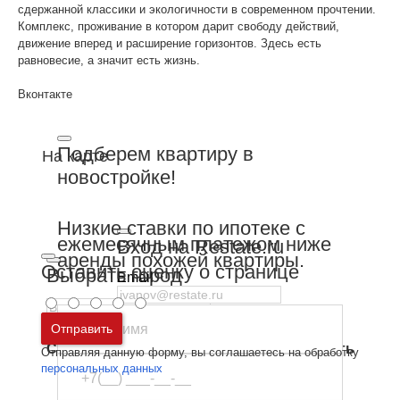
сдержанной классики и экологичности в современном прочтении.
Комплекс, проживание в котором дарит свободу действий,
движение вперед и расширение горизонтов. Здесь есть
равновесие, а значит есть жизнь.
Вконтакте
Подберем квартиру в
На карте
новостройке!
Низкие ставки по ипотеке с
ежемесячным платежом ниже
Вход на Restate.ru
аренды похожей квартиры.
Оставить оценку о странице
Выбрать город
Email
Пароль
Москва
и
Московская область
Отправить
Санкт-Петербург
и
Ленинградская область
Отправляя данную форму, вы соглашаетесь на обработку
Забыли пароль
Войти
персональных данных
Ещё нет аккаунта?