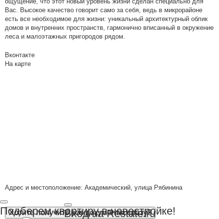
ощущение, что этот новый уровень жизни сделан специально для
Вас. Высокое качество говорит само за себя, ведь в микрорайоне
есть все необходимое для жизни: уникальный архитектурный облик
домов и внутренних пространств, гармонично вписанный в окружение
леса и малоэтажных пригородов рядом.
Вконтакте
На карте
Адрес и местоположение: Академический, улица Рябинина
Подберем квартиру в новостройке!
Вход на Restate.ru
Хотите получить все документы сразу?