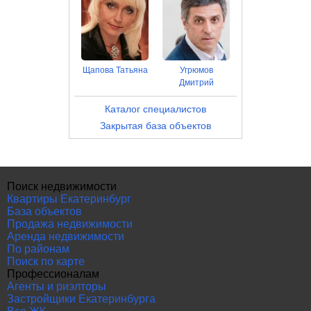
Щапова Татьяна
Угрюмов
Дмитрий
Каталог специалистов
Закрытая база объектов
Поиск недвижимости
Квартиры Екатеринбург
База объектов
Продажа недвижимости
Аренда недвижимости
По районам
Поиск по карте
Профессионалам
Агенты и риэлторы
Застройщики Екатеринбурга