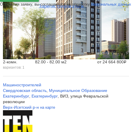
Отправляя заявку, вы соглашаетесь на обработку
персональных данных
Зарегистрироваться
2-комн.
82.00 - 82.00 м
2
от
24 664 800
Р
вариантов:
1
Машиностроителей
Свердловская область
Муниципальное Образование
,
Екатеринбург
Екатеринбург
ВИЗ, улица Февральской
,
,
революции
Верх-Исетский р-н
на карте