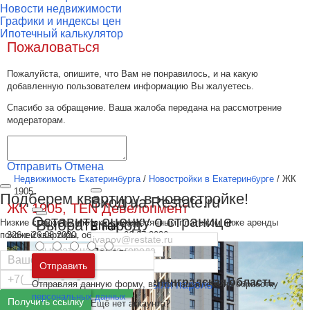
Новости недвижимости
Графики и индексы цен
Ипотечный калькулятор
Пожаловаться
Пожалуйста, опишите, что Вам не понравилось, и на какую
добавленную пользователем информацию Вы жалуетесь.
Спасибо за обращение. Ваша жалоба передана на рассмотрение
модераторам.
Отправить
Отмена
Недвижимость Екатеринбурга
/
Новостройки в Екатеринбурге
/
ЖК
1905
Подберем квартиру в новостройке!
Вход на Restate.ru
ЖК 1905, TEN Девелопмент
Оставить оценку о странице
Выбрать город
Низкие ставки по ипотеке с ежемесячным платежом ниже аренды
Email
похожей квартиры.
326 с 26.08.2020, обновлен 06.07.2026
Пароль
Москва
и
Московская область
Отправить
Санкт-Петербург
и
Ленинградская область
Отправляя данную форму, вы соглашаетесь на обработку
Забыли пароль
Войти
персональных данных
Получить ссылку
Ещё нет аккаунта?