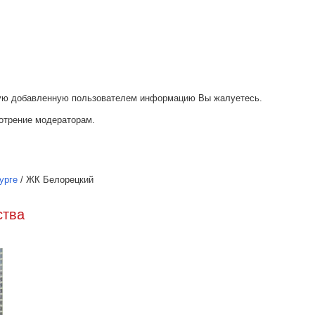
акую добавленную пользователем информацию Вы жалуетесь.
отрение модераторам.
урге
/
ЖК Белорецкий
ства