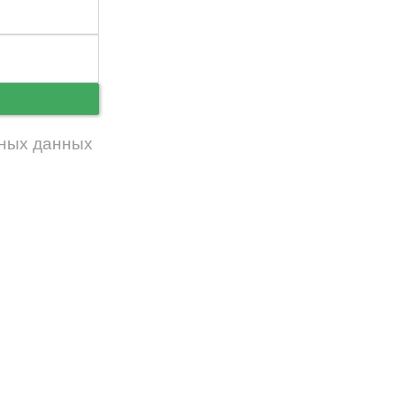
ь
ных данных