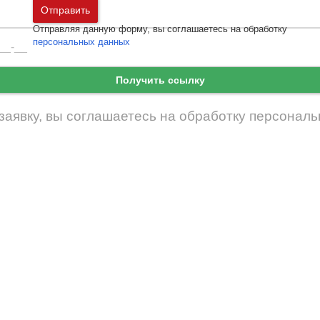
Москва
и
Московская область
Отправить
Санкт-Петербург
и
Ленинградская област
Отправляя данную форму, вы соглашаетесь на обработку
Забыли пароль
Войти
персональных данных
Ещё нет аккаунта?
Екатеринбург
Зарегистрироваться
Получить ссылку
заявку, вы соглашаетесь на обработку
персональ