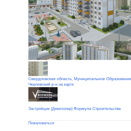
Свердловская область
Муниципальное Образование
,
Чкаловский р-н
на карте
Формула Строительства
Застройщик (Девелопер)
Пожаловаться