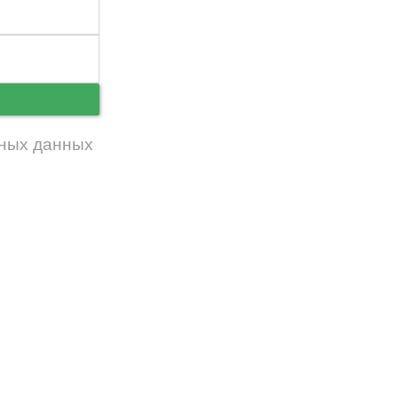
ь
ных данных