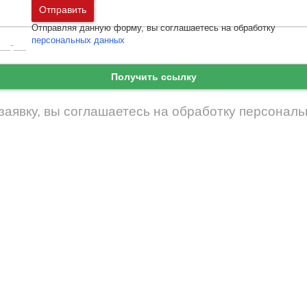
Москва
и
Московская область
Отправить
Санкт-Петербург
и
Ленинградская област
Отправляя данную форму, вы соглашаетесь на обработку
Забыли пароль
Войти
персональных данных
Ещё нет аккаунта?
Екатеринбург
Зарегистрироваться
Получить ссылку
заявку, вы соглашаетесь на обработку
персональ