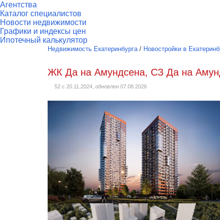
Агентства
Каталог специалистов
Новости недвижимости
Графики и индексы цен
Ипотечный калькулятор
Недвижимость Екатеринбурга
/
Новостройки в Екатеринб
ЖК Да на Амундсена, СЗ Да на Амун
52 с 20.11.2024, обновлен 07.08.2026