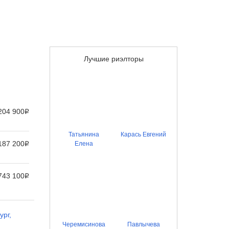
Лучшие риэлторы
204 900
Р
Татьянина
Карась Евгений
187 200
Елена
Р
743 100
Р
ург
,
Черемисинова
Павлычева