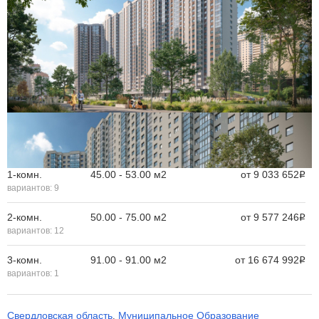
1-комн.
45.00 - 53.00 м
2
от
9 033 652
Р
вариантов:
9
2-комн.
50.00 - 75.00 м
2
от
9 577 246
Р
вариантов:
12
3-комн.
91.00 - 91.00 м
2
от
16 674 992
Р
вариантов:
1
Свердловская область
Муниципальное Образование
,