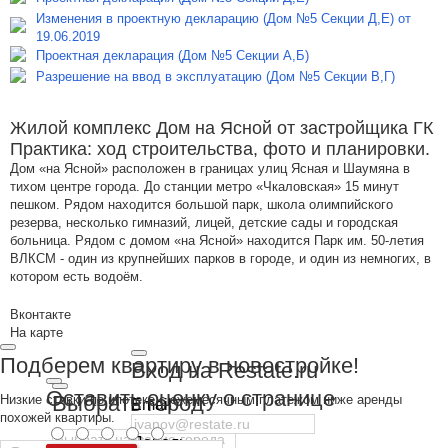
Изменения в проектную декларацию (Дом №5 Секции Д,Е) от
19.06.2019
Проектная декларация (Дом №5 Секции А,Б)
Разрешение на ввод в эксплуатацию (Дом №5 Секции В,Г)
Жилой комплекс Дом на Ясной от застройщика ГК
Практика: ход строительства, фото и планировки.
Дом «на Ясной» расположен в границах улиц Ясная и Шаумяна в
тихом центре города. До станции метро «Чкаловская» 15 минут
пешком. Рядом находится большой парк, школа олимпийского
резерва, несколько гимназий, лицей, детские сады и городская
больница. Рядом с домом «на Ясной» находится Парк им. 50-летия
ВЛКСМ - один из крупнейших парков в городе, и один из немногих, в
котором есть водоём.
Вконтакте
На карте
Подберем квартиру в новостройке!
Вход на Restate.ru
Оставить оценку о странице
Выбрать город
Низкие ставки по ипотеке с ежемесячным платежом ниже аренды
Email
похожей квартиры.
Пароль