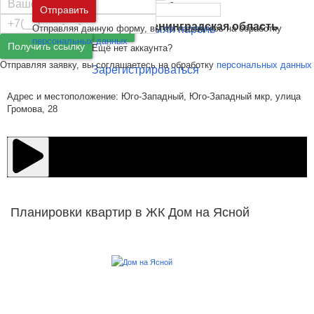
Москва
и
Московская область
Отправить
Санкт-Петербург
и
Ленинградская область
Отправляя данную форму, вы соглашаетесь на обработку
Забыли пароль
Войти
персональных данных
Получить ссылку
Ещё нет аккаунта?
Отправляя заявку, вы соглашаетесь на обработку
персональных данных
Зарегистрироваться
Адрес и местоположение: Юго-Западный, Юго-Западный мкр, улица
Громова, 28
Планировки квартир в ЖК Дом на Ясной