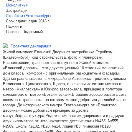
Монолитный
Застройщик:
Стройком (Екатеринбург)
Срок сдачи:
сдан 2018 г
Паркинги
Паркинг:
Подземный
Проектная декларация
Жилой комплекс Еланский Дворик от застройщика Стройком
(Екатеринбург): ход строительства, фото и планировки.
Расположение, транспортная доступностьЖилой комплекс
«Еланский дворик» – это двухсекционный 10-этажный монолитный
дом класса «комфорт» с оригинальным разноцветным фасадом.
Здание располагается в микрорайоне Автовокзал, рядом с улицами
Белинского, Циолковского, Щорса, в нескольких сотнях метров от
метро «Чкаловская» и Южного автовокзала, примерно в полутора
километрах от метро «Ботаническая».В районе хорошо развита сеть
наземного транспорта, на котором можно добраться до любой части
города. До исторического центра Екатеринбурга от «Еланского
дворика» можно добраться примерно за десять
минут.Инфраструктура Рядом с «Еланским двориком» и в радиусе
двух километров от него находятся: детские сады №438, №555,
№509, школы №102, №28, №14, лицей №3, гимназия №120,
французская гимназия №39, Институт международных связей,