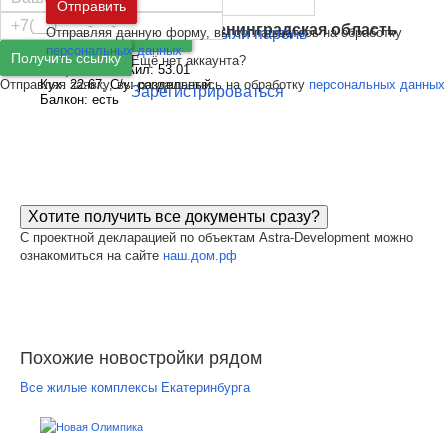
Москва
и
Московская область
Отправить
Санкт-Петербург
и
Ленинградская область
Отправляя данную форму, вы соглашаетесь на обработку
Забыли пароль
Войти
персональных данных
3-комн
Получить ссылку
Ещё нет аккаунта?
Общ: 101.49, Жил: 53.01
Отправляя заявку, вы соглашаетесь на обработку
персональных данных
Кух: 22.67, С/у: раздельный
Зарегистрироваться
Балкон: есть
Хотите получить все документы сразу?
С проектной декларацией по объектам Astra-Development можно
ознакомиться на сайте
наш.дом.рф
Похожие новостройки рядом
Все жилые комплексы Екатеринбурга