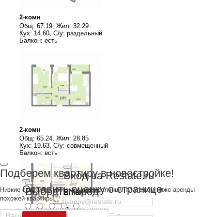
2-комн
Общ: 67.19, Жил: 32.29
Кух: 14.60, С/у: раздельный
Балкон: есть
2-комн
Общ: 65.24, Жил: 28.85
Кух: 19.63, С/у: совмещенный
Балкон: есть
Подберем квартиру в новостройке!
Вход на Restate.ru
Оставить оценку о странице
Выбрать город
Низкие ставки по ипотеке с ежемесячным платежом ниже аренды
Email
похожей квартиры.
Пароль