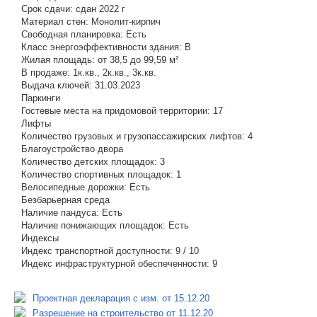
Срок сдачи:
сдан 2022 г
Материал стен:
Монолит-кирпич
Свободная планировка:
Есть
Класс энергоэффективности здания:
B
Жилая площадь:
от 38,5 до 99,59 м²
В продаже:
1к.кв., 2к.кв., 3к.кв.
Выдача ключей:
31.03.2023
Паркинги
Гостевые места на придомовой территории:
17
Лифты
Количество грузовых и грузопассажирских лифтов:
4
Благоустройство двора
Количество детских площадок:
3
Количество спортивных площадок:
1
Велосипедные дорожки:
Есть
Безбарьерная среда
Наличие пандуса:
Есть
Наличие понижающих площадок:
Есть
Индексы
Индекс транспортной доступности:
9 / 10
Индекс инфраструктурной обеспеченности:
9
Проектная декларация с изм. от 15.12.20
Разрешение на строительство от 11.12.20