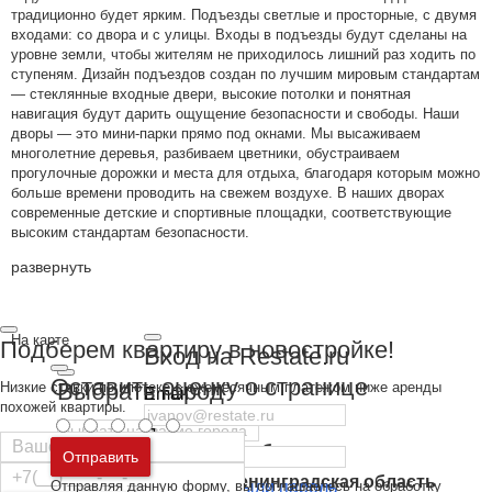
традиционно будет ярким. Подъезды светлые и просторные, с двумя
входами: со двора и с улицы. Входы в подъезды будут сделаны на
уровне земли, чтобы жителям не приходилось лишний раз ходить по
ступеням. Дизайн подъездов создан по лучшим мировым стандартам
— стеклянные входные двери, высокие потолки и понятная
навигация будут дарить ощущение безопасности и свободы. Наши
дворы — это мини-парки прямо под окнами. Мы высаживаем
многолетние деревья, разбиваем цветники, обустраиваем
прогулочные дорожки и места для отдыха, благодаря которым можно
больше времени проводить на свежем воздухе. В наших дворах
современные детские и спортивные площадки, соответствующие
высоким стандартам безопасности.
развернуть
На карте
Подберем квартиру в новостройке!
Вход на Restate.ru
Оставить оценку о странице
Выбрать город
Низкие ставки по ипотеке с ежемесячным платежом ниже аренды
Email
похожей квартиры.
Пароль
Москва
и
Московская область
Отправить
Санкт-Петербург
и
Ленинградская область
Отправляя данную форму, вы соглашаетесь на обработку
Забыли пароль
Войти