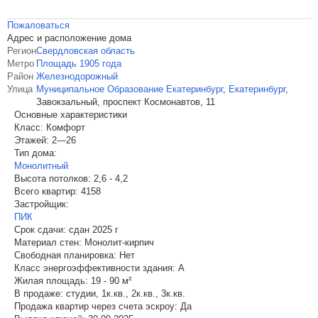
Пожаловаться
Адрес и расположение дома
Регион
Свердловская область
Метро
Площадь 1905 года
Район
Железнодорожный
Улица
Муниципальное Образование Екатеринбург
,
Екатеринбург
,
Завокзальный, проспект Космонавтов, 11
Основные характеристики
Класс:
Комфорт
Этажей:
2—26
Тип дома:
Монолитный
Высота потолков:
2,6 - 4,2
Всего квартир:
4158
Застройщик:
ПИК
Срок сдачи:
сдан 2025 г
Материал стен:
Монолит-кирпич
Свободная планировка:
Нет
Класс энергоэффективности здания:
A
Жилая площадь:
19 - 90 м²
В продаже:
студии, 1к.кв., 2к.кв., 3к.кв.
Продажа квартир через счета эскроу:
Да