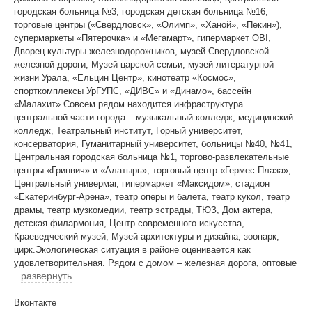
городская больница №3, городская детская больница №16,
торговые центры («Свердловск», «Олимп», «Ханой», «Пекин»),
супермаркеты «Пятерочка» и «Мегамарт», гипермаркет OBI,
Дворец культуры железнодорожников, музей Свердловской
железной дороги, Музей царской семьи, музей литературной
жизни Урала, «Ельцин Центр», кинотеатр «Космос»,
спорткомплексы УрГУПС, «ДИВС» и «Динамо», бассейн
«Малахит».Совсем рядом находится инфраструктура
центральной части города – музыкальный колледж, медицинский
колледж, Театральный институт, Горный университет,
консерватория, Гуманитарный университет, больницы №40, №41,
Центральная городская больница №1, торгово-развлекательные
центры «Гринвич» и «Алатырь», торговый центр «Гермес Плаза»,
Центральный универмаг, гипермаркет «Максидом», стадион
«Екатеринбург-Арена», театр оперы и балета, театр кукол, театр
драмы, театр музкомедии, театр эстрады, ТЮЗ, Дом актера,
детская филармония, Центр современного искусства,
Краеведческий музей, Музей архитектуры и дизайна, зоопарк,
цирк.Экологическая ситуация в районе оценивается как
удовлетворительная. Рядом с домом – железная дорога, оптовые
развернуть
Вконтакте