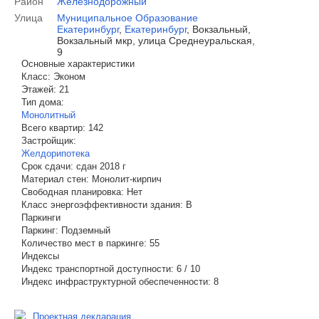
Район
Железнодорожный
Улица
Муниципальное Образование
Екатеринбург
,
Екатеринбург
,
Вокзальный,
Вокзальный мкр, улица Среднеуральская,
9
Основные характеристики
Класс:
Эконом
Этажей:
21
Тип дома:
Монолитный
Всего квартир:
142
Застройщик:
Желдорипотека
Срок сдачи:
сдан 2018 г
Материал стен:
Монолит-кирпич
Свободная планировка:
Нет
Класс энергоэффективности здания:
B
Паркинги
Паркинг:
Подземный
Количество мест в паркинге:
55
Индексы
Индекс транспортной доступности:
6 / 10
Индекс инфраструктурной обеспеченности:
8
Проектная декларация