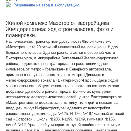
Разрешение на ввод в эксплуатацию
Жилой комплекс Маэстро от застройщика
Желдорипотека: ход строительства, фото и
планировки.
Расположение, транспортная доступностьЖилой комплекс
«Маэстро» – это 20-этажный монолитный односекционный дом
бюджетного класса. Здание располагается в северной части
Екатеринбурга, в микрорайоне Вокзальный Железнодорожного
района, недалеко от центра города, на расстоянии одного
километра от метро «Уральская» и Северного автовокзала,
примерно в полутора километрах от метро «Динамо» и
железнодорожного вокзала «Екатеринбург-Пасс.».Здесь ходит
много наземного общественного транспорта, на котором можно
добраться до любого района города. До многих культурно-
исторических достопримечательностей центра Екатеринбурга от
«Маэстро» можно доехать за пять минут или дойти пешком за
двадцать минут.ИнфраструктураНедалеко от новостройки
расположены: детские сады №125, №126, №197 частный детский
сад «Островок», школы №208, №199, №149, гимназия №155,
лицей №12, Уральский университет путей сообщения, техникум
дизайна и сервиса, Железнодорожная больница, центральная