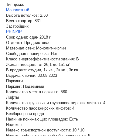
Тип дома:
Монолитный
Высота потолков:
2,50
Всего квартир:
831
Застройщик:
PRINZIP
Срок сдачи:
сдан 2018 г
Отделка:
Предчистовая
Материал стен:
Монолит-кирпич
Свободная планировка:
Нет
Класс энергоэффективности здания:
B
Жилая площадь:
от 26,1 до 151 м²
В продаже:
студии, 1к.кв., 2к.кв., 3к.кв.
Выдача ключей:
30.09.2023
Паркинги
Паркинг:
Подземный
Количество мест в паркинге:
580
Лифты
Количество грузовых и грузопассажирских лифтов:
4
Количество пассажирских лифтов:
4
Безбарьерная среда
Наличие понижающих площадок:
Есть
Индексы
Индекс транспортной доступности:
10 / 10
Индекс инфраструктурной обеспеченности:
8