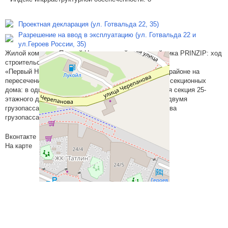
Проектная декларация (ул. Готвальда 22, 35)
Разрешение на ввод в эксплуатацию (ул. Готвальда 22 и
ул.Героев России, 35)
Жилой комплекс Первый Николаевский от застройщика PRINZIP: ход
строительства, фото и планировки.
«Первый Николаевский» построен в Заречном микрорайоне на
пересечении улиц Готвальда и Черепанова. Это два секционных
дома: в одном — 14 этажей, во втором — 25. Каждая секция 25-
этажного дома оборудована одним пассажирским и двумя
грузопассажирскими лифтами. В 14-этажном доме два
грузопассажирских лифта.
Вконтакте
На карте