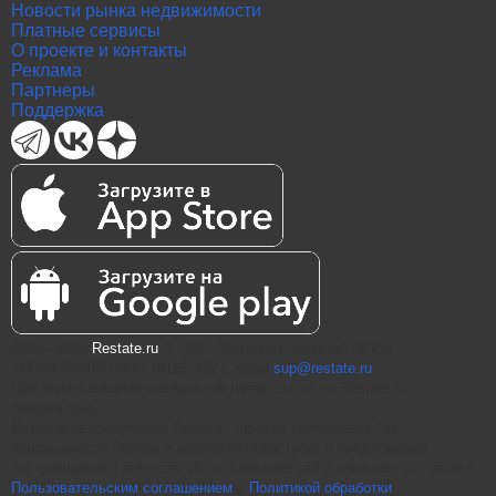
Новости рынка недвижимости
Платные сервисы
О проекте и контакты
Реклама
Партнеры
Поддержка
2004—2026
Restate.ru
® ООО "Интернет проекты" ОГРН
1147847086870 ИНН 7811574827, email
sup@restate.ru
При использовании материалов гиперссылка на Restate.ru
обязательна.
Витрина недвижимости Restate - одна из крупнейших баз
недвижимости России и агрегатор новостроек и предложений
застройщиков и агентств. Использование сайта означает согласие с
Пользовательским соглашением
и
Политикой обработки