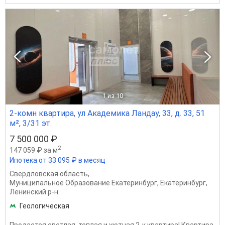
1
из 10
2-комн квартира, ул Академика Ландау, 33, д. 33, 51
м², 3/31 эт.
7 500 000 ₽
2
147 059 ₽ за м
Ипотека от 33 095 ₽ в месяц
Свердловская область
,
Муниципальное Образование Екатеринбург
,
Екатеринбург
,
Ленинский р-н
Геологическая
Продается светлая, теплая и уютная 2-к квартира! Квартира