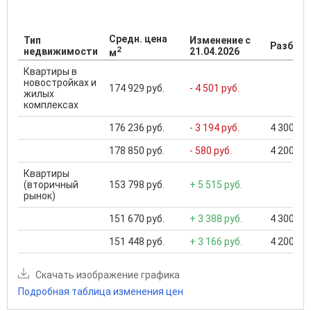
Средн. цена
Тип
Изменение с
Разброс
2
недвижимости
21.04.2026
м
Квартиры в
новостройках и
174 929 руб.
- 4 501 руб.
жилых
комплексах
176 236 руб.
- 3 194 руб.
4 300 000
178 850 руб.
- 580 руб.
4 200 000
Квартиры
(вторичный
153 798 руб.
+ 5 515 руб.
рынок)
151 670 руб.
+ 3 388 руб.
4 300 000
151 448 руб.
+ 3 166 руб.
4 200 000
Скачать изображение графика
Подробная таблица изменения цен