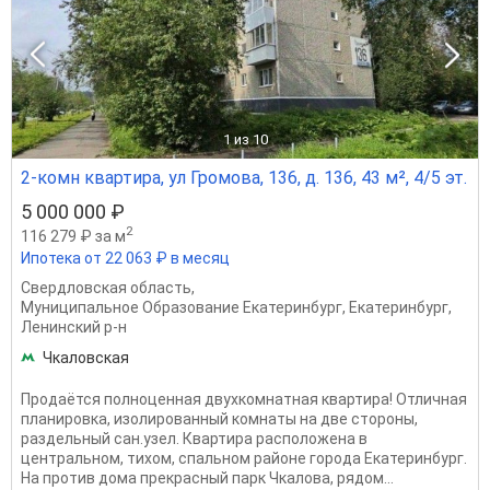
1
из 10
2-комн квартира, ул Громова, 136, д. 136, 43 м², 4/5 эт.
5 000 000 ₽
2
116 279 ₽ за м
Ипотека от 22 063 ₽ в месяц
Свердловская область
,
Муниципальное Образование Екатеринбург
,
Екатеринбург
,
Ленинский р-н
Чкаловская
Продаётся полноценная двухкомнатная квартира! Отличная
планировка, изолированный комнаты на две стороны,
раздельный сан.узел. Квартира расположена в
центральном, тихом, спальном районе города Екатеринбург.
На против дома прекрасный парк Чкалова, рядом...