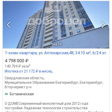
1
из 10
1-комн квартира, ул. Аптекарская,48, 34.10 м², 6/24 эт.
4 798 000 ₽
2
140 704 ₽ за м
Ипотека от 21 172 ₽ в месяц
Свердловская область
,
Муниципальное Образование Екатеринбург
,
Екатеринбург
,
Вторчермет р-н
Ботаническая
О ДОМЕСовременный монолитный дом 2012 года
постройки. Надёжная технология строительства