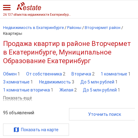
26 137 объектов недвижимости Екатеринбурга
Недвижимость в Екатеринбурге
/
Районы
/
Вторчермет район
/
Квартиры
Продажа квартир в районе Вторчермет
в Екатеринбурге, Муниципальное
Образование Екатеринбург
Обмен
1
От собственника
2
Вторичка
2
1 комнатные
1
3 комнатные
1
Недвижимость
3
До 5 млн рублей
1
1 комнатные вторичка
1
Жилая
2
До 5 млн рублей
1
Показать ещё
95
объявлений
Уточнить поиск
Показать на карте