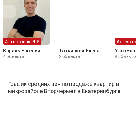
Аттестован РГР
Аттестова
Карась Евгений
Татьянина Елена
Угрюмов 
4 объекта
2 объекта
9 объектов
График средних цен по продаже квартир в
микрорайоне Вторчермет в Екатеринбурге