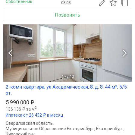
Собственник
08.08
Позвонить
1
из 10
2-комн квартира, ул Академическая, 8, д. 8, 44 м², 5/5
эт.
5 990 000 ₽
2
136 136 ₽ за м
Ипотека от 26 432 ₽ в месяц
Свердловская область
,
Муниципальное Образование Екатеринбург
,
Екатеринбург
,
Кировский р-н