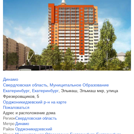
Динамо
Свердловская область
Муниципальное Образование
,
Екатеринбург
Екатеринбург
Эльмаш, Эльмаш мкр, улица
,
,
Фрезеровщиков, 5
Орджоникидзевский р-н
на карте
Пожаловаться
Адрес и расположение дома
Регион
Свердловская область
Метро
Динамо
Район
Орджоникидзевский