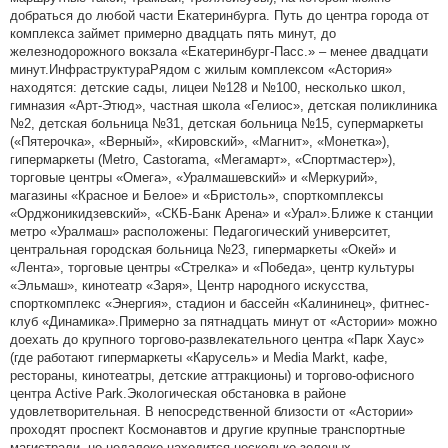
добраться до любой части Екатеринбурга. Путь до центра города от
комплекса займет примерно двадцать пять минут, до
железнодорожного вокзала «Екатеринбург-Пасс.» – менее двадцати
минут.ИнфраструктураРядом с жилым комплексом «Астория»
находятся: детские сады, лицеи №128 и №100, несколько школ,
гимназия «Арт-Этюд», частная школа «Гелиос», детская поликлиника
№2, детская больница №31, детская больница №15, супермаркеты
(«Пятерочка», «Верный», «Кировский», «Магнит», «Монетка»),
гипермаркеты (Metro, Castorama, «Мегамарт», «Спортмастер»),
торговые центры «Омега», «Уралмашевский» и «Меркурий»,
магазины «Красное и Белое» и «Бристоль», спорткомплексы
«Орджоникидзевский», «СКБ-Банк Арена» и «Урал».Ближе к станции
метро «Уралмаш» расположены: Педагогический университет,
центральная городская больница №23, гипермаркеты «Окей» и
«Лента», торговые центры «Стрелка» и «Победа», центр культуры
«Эльмаш», кинотеатр «Заря», Центр народного искусства,
спорткомплекс «Энергия», стадион и бассейн «Калининец», фитнес-
клуб «Динамика».Примерно за пятнадцать минут от «Астории» можно
доехать до крупного торгово-развлекательного центра «Парк Хаус»
(где работают гипермаркеты «Карусель» и Media Markt, кафе,
рестораны, кинотеатры, детские аттракционы) и торгово-офисного
центра Active Park.Экологическая обстановка в районе
удовлетворительная. В непосредственной близости от «Астории»
проходят проспект Космонавтов и другие крупные транспортные
магистрали, но недалеко находится несколько зеленых