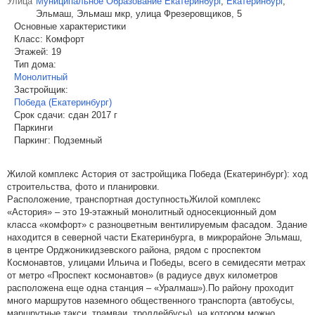
Улица
Муниципальное Образование Екатеринбург
,
Екатеринбург
,
Эльмаш, Эльмаш мкр, улица Фрезеровщиков, 5
Основные характеристики
Класс:
Комфорт
Этажей:
19
Тип дома:
Монолитный
Застройщик:
Победа (Екатеринбург)
Срок сдачи:
сдан 2017 г
Паркинги
Паркинг:
Подземный
Жилой комплекс Астория от застройщика Победа (Екатеринбург): ход
строительства, фото и планировки.
Расположение, транспортная доступностьЖилой комплекс
«Астория» – это 19-этажный монолитный односекционный дом
класса «комфорт» с разноцветным вентилируемым фасадом. Здание
находится в северной части Екатеринбурга, в микрорайоне Эльмаш,
в центре Орджоникидзевского района, рядом с проспектом
Космонавтов, улицами Ильича и Победы, всего в семидесяти метрах
от метро «Проспект космонавтов» (в радиусе двух километров
расположена еще одна станция – «Уралмаш»).По району проходит
много маршрутов наземного общественного транспорта (автобусы,
маршрутные такси, трамваи, троллейбусы), на котором можно